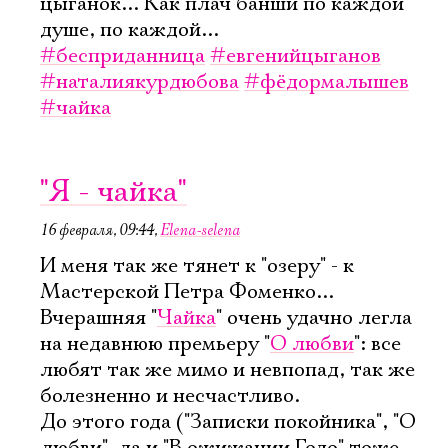
цыганок... Как плач банши по каждой
душе, по каждой...
#бесприданница
#евгенийцыганов
#наталиякурдюбова
#фёдормалышев
#чайка
"Я - чайка"
16 февраля, 09:44
,
Elena-selena
И меня так же тянет к "озеру" - к
Мастерской Петра Фоменко...
Вчерашняя "
Чайка
" очень удачно легла
на недавнюю премьеру "
О любви
": все
любят так же мимо и невпопад, так же
болезненно и несчастливо.
До этого года ("Записки покойника", "О