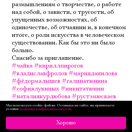
размышлениям о творчестве, о работе
над собой, о зависти, о трусости, об
упущенных возможностях, об
одиночестве, об отчаянии и, в конечном
итоге, о роли искусства в человеческом
существовании. Как бы это ни было
больно.
Спасибо за приглашение.
#чайка
#кириллпирогов
#владиславфролов
#марияданилова
#фёдормалышев
#галинатюнина
#софиялукиных
#никитатюнин
#наталиякурдюбова
#рустэмюскаев
#олегнирян
#анатолийанциферов
Мы используем cookie-файлы. Оставаясь на сайте, вы принимаете
условия
политики конфиденциальности
.
#серафимаогарёва
Хорошо