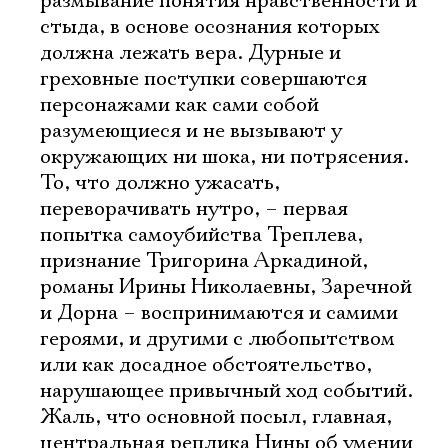
размывание понятия нравственности и
стыда, в основе осознания которых
должна лежать вера. Дурные и
греховные поступки совершаются
персонажами как сами собой
разумеющиеся и не вызывают у
окружающих ни шока, ни потрясения.
То, что должно ужасать,
переворачивать нутро, – первая
попытка самоубийства Треплева,
признание Тригорина Аркадиной,
романы Ирины Николаевны, Заречной
и Дорна – воспринимаются и самими
героями, и другими с любопытством
или как досадное обстоятельство,
нарушающее привычный ход событий.
Жаль, что основной посыл, главная,
центральная реплика Нины об умении