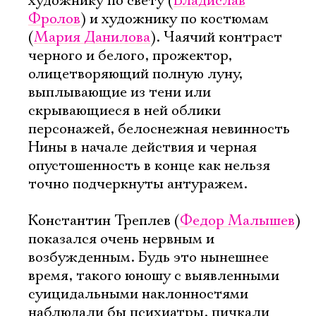
художнику по свету (
Владислав
Имя
Фролов
) и художнику по костюмам
(
Мария Данилова
). Чаячий контраст
черного и белого, прожектор,
олицетворяющий полную луну,
Ознакомиться
выплывающие из тени или
скрывающиеся в ней облики
персонажей, белоснежная невинность
Нины в начале действия и черная
опустошенность в конце как нельзя
точно подчеркнуты антуражем.
Константин Треплев (
Федор Малышев
)
показался очень нервным и
возбужденным. Будь это нынешнее
время, такого юношу с выявленными
суицидальными наклонностями
наблюдали бы психиатры, пичкали