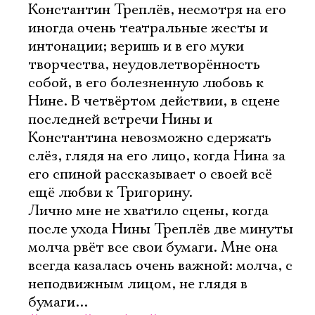
Константин Треплëв, несмотря на его
иногда очень театральные жесты и
интонации; веришь и в его муки
творчества, неудовлетворëнность
собой, в его болезненную любовь к
Нине. В четвëртом действии, в сцене
последней встречи Нины и
Константина невозможно сдержать
слëз, глядя на его лицо, когда Нина за
его спиной рассказывает о своей всë
ещë любви к Тригорину.
Лично мне не хватило сцены, когда
после ухода Нины Треплëв две минуты
молча рвëт все свои бумаги. Мне она
всегда казалась очень важной: молча, с
неподвижным лицом, не глядя в
бумаги...