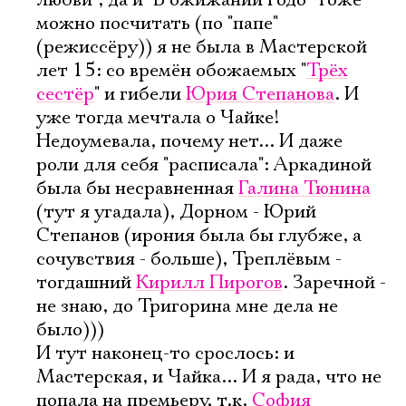
любви", да и "В ожижании Годо" тоже
можно посчитать (по "папе"
(режиссëру)) я не была в Мастерской
лет 15: со времëн обожаемых "
Трëх
сестëр
" и гибели
Юрия Степанова
. И
уже тогда мечтала о Чайке!
Недоумевала, почему нет... И даже
роли для себя "расписала": Аркадиной
была бы несравненная
Галина Тюнина
(тут я угадала), Дорном - Юрий
Степанов (ирония была бы глубже, а
сочувствия - больше), Треплëвым -
тогдашний
Кирилл Пирогов
. Заречной -
не знаю, до Тригорина мне дела не
было)))
И тут наконец-то срослось: и
Мастерская, и Чайка... И я рада, что не
попала на премьеру, т.к.
София