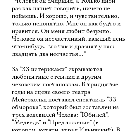
“Человек он смирный, а только иной
раз как начнет говорить, ничего не
поймешь. И хорошо, и чувствительно,
только непонятно. Мне он как будто и
нравится. Он меня любит безумно.
Человек он несчастливый, каждый день
что-нибудь. Его так и дразнят у нас:
двадцать два несчастья…”
За “33 истериками” скрываются
любопытные отсылки к другим
чеховским постановкам. В тридцатые
годы на сцене своего театра
Мейерхольд поставил спектакль “33
обморока”, который был составлен из
трех водевилей Чехова: “Юбилей”,
“Медведь” и “Предложение” (в
котором, кстати, играл Ильинский). В