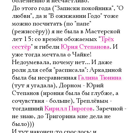
болезненно и несчастливо.
До этого года ("Записки покойника", "О
любви", да и "В ожижании Годо" тоже
можно посчитать (по "папе"
(режиссëру)) я не была в Мастерской
лет 15: со времëн обожаемых "
Трëх
сестëр
" и гибели
Юрия Степанова
. И
уже тогда мечтала о Чайке!
Недоумевала, почему нет... И даже
роли для себя "расписала": Аркадиной
была бы несравненная
Галина Тюнина
(тут я угадала), Дорном - Юрий
Степанов (ирония была бы глубже, а
сочувствия - больше), Треплëвым -
тогдашний
Кирилл Пирогов
. Заречной -
не знаю, до Тригорина мне дела не
было)))
И тут наконец-то срослось: и