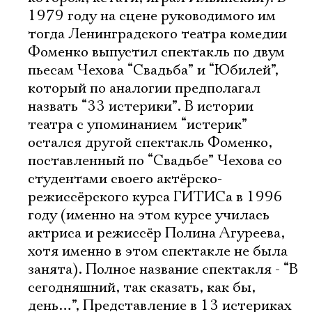
1979 году на сцене руководимого им
тогда Ленинградского театра комедии
Фоменко выпустил спектакль по двум
пьесам Чехова “Свадьба” и “Юбилей”,
который по аналогии предполагал
назвать “33 истерики”. В истории
театра с упоминанием “истерик”
остался другой спектакль Фоменко,
поставленный по “Свадьбе” Чехова со
студентами своего актёрско-
режиссёрского курса ГИТИСа в 1996
году (именно на этом курсе училась
актриса и режиссёр Полина Агуреева,
хотя именно в этом спектакле не была
занята). Полное название спектакля - “В
сегодняшний, так сказать, как бы,
день…”, Представление в 13 истериках