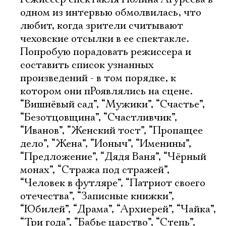
одном из интервью обмолвилась, что
любит, когда зрители считывают
чеховские отсылки в ее спектакле.
Попробую порадовать режиссера и
составить список узнанных
произведений - в том порядке, к
котором они пРоявлялись на сцене.
“Вишнёвый сад”, “Мужики”, “Счастье”,
“Безотцовщина”, “Счастливчик”,
“Иванов”, “Женский тост”, “Пропащее
дело”, “Жена”, “Ионыч”, “Именины”,
“Предложение”, “Дядя Ваня”, “Чёрный
монах”, “Стража под стражей”,
“Человек в футляре”, “Патриот своего
отечества”, “Записные книжки”,
“Юбилей”, “Драма”, “Архиерей”, “Чайка”,
“Три года”, “Бабье царство”, “Степь”,