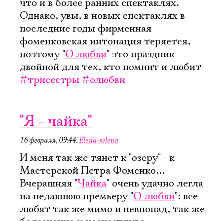
что и в более ранних спектаклях.
Однако, увы, в новых спектаклях в
последние годы фирменная
фоменковская интонация теряется,
поэтому "
О любви
" это праздник
двойной для тех, кто помнит и любит
#трисестры
#олюбви
"Я - чайка"
16 февраля, 09:44
,
Elena-selena
И меня так же тянет к "озеру" - к
Мастерской Петра Фоменко...
Вчерашняя "
Чайка
" очень удачно легла
на недавнюю премьеру "
О любви
": все
любят так же мимо и невпопад, так же