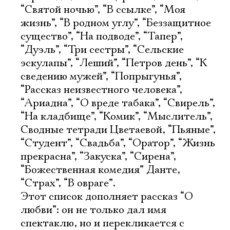
“Святой ночью”, “В ссылке”, “Моя
жизнь”, “В родном углу”, “Беззащитное
существо”, “На подводе”, “Тапер”,
“Дуэль”, “Три сестры”, “Сельские
эскулапы”, “Леший”, “Петров день”, “К
сведению мужей”, “Попрыгунья”,
“Рассказ неизвестного человека”,
“Ариадна”, “О вреде табака”, “Свирель”,
“На кладбище”, “Комик”, “Мыслитель”,
Сводные тетради Цветаевой, “Пьяные”,
“Студент”, “Свадьба”, “Оратор”, “Жизнь
прекрасна”, “Закуска”, “Сирена”,
“Божественная комедия” Данте,
“Страх”, “В овраге”.
Этот список дополняет рассказ “О
любви”: он не только дал имя
спектаклю, но и перекликается с