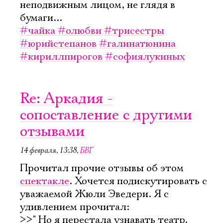
неподвижным лицом, не глядя в
бумаги...
#чайка
#олюбви
#трисестры
#юрийстепанов
#галинатюнина
#кириллпирогов
#софиялукиных
Re: Аркадия -
сопоставление с другими
отзывами
14 февраля, 13:38
,
БВГ
Прочитал прочие отзывы об этом
спектакле
. Хочется подискутировать с
уважаемой Жюли Эведери. Я с
удивлением прочитал:
>>" Но я перестала узнавать театр.