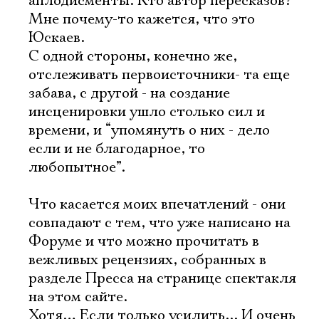
аплодисменты. Кто автор пересказов?
Мне почему-то кажется, что это
Юскаев.
С одной стороны, конечно же,
отслеживать первоисточники- та еще
забава, с другой - на создание
инсценировки ушло столько сил и
времени, и “упомянуть о них - дело
если и не благодарное, то
любопытное”.
Что касается моих впечатлений - они
совпадают с тем, что уже написано на
Форуме и что можно прочитать в
вежливых рецензиях, собранных в
Электропочта
разделе Пресса на странице спектакля
на этом сайте.
Хотя… Если только усилить... И очень