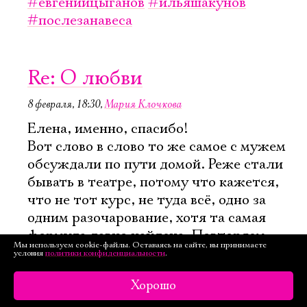
#евгенийцыганов
#ильяшакунов
#послезанавеса
Re: О любви
8 февраля, 18:30
,
Мария Клочкова
Елена, именно, спасибо!
Вот слово в слово то же самое с мужем
обсуждали по пути домой. Реже стали
бывать в театре, потому что кажется,
что не тот курс, не туда всё, одно за
одним разочарование, хотя та самая
формула давно найдена. Повторяем
Мы используем cookie-файлы. Оставаясь на сайте, вы принимаете
регулярно золотой фонд спектаклей,
условия
политики конфиденциальности
.
чтобы не было так грустно.
Хорошо