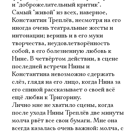
и "доброжелательный критик".
Самый "живой" из всех, наверное,
Константин Треплëв, несмотря на его
иногда очень театральные жесты и
интонации; веришь и в его муки
творчества, неудовлетворëнность
собой, в его болезненную любовь к
Нине. В четвëртом действии, в сцене
последней встречи Нины и
Константина невозможно сдержать
слëз, глядя на его лицо, когда Нина за
его спиной рассказывает о своей всë
ещë любви к Тригорину.
Лично мне не хватило сцены, когда
после ухода Нины Треплëв две минуты
молча рвëт все свои бумаги. Мне она
всегда казалась очень важной: молча, с