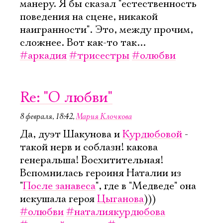
манеру. Я бы сказал "естественность
поведения на сцене, никакой
наигранности". Это, между прочим,
сложнее. Вот как-то так...
#аркадия
#трисестры
#олюбви
Re: "О любви"
8 февраля, 18:42
,
Мария Клочкова
Да, дуэт Шакунова и
Курдюбовой
-
такой нерв и соблазн! какова
генеральша! Восхитительная!
Вспомнилась героиня Наталии из
"
После занавеса
", где в "Медведе" она
искушала героя
Цыганова
)))
#олюбви
#наталиякурдюбова