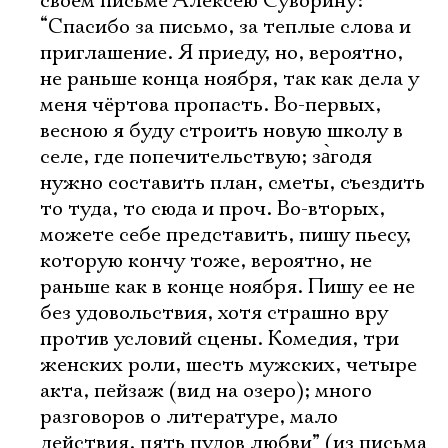
своём письме Алексею Суворину:
“Спасибо за письмо, за теплые слова и
приглашение. Я приеду, но, вероятно,
не раньше конца ноября, так как дела у
меня чёртова пропасть. Во-первых,
весною я буду строить новую школу в
селе, где попечительствую; за̀годя
нужно составить план, сметы, съездить
то туда, то сюда и проч. Во-вторых,
можете себе представить, пишу пьесу,
которую кончу тоже, вероятно, не
раньше как в конце ноября. Пишу ее не
без удовольствия, хотя страшно вру
против условий сцены. Комедия, три
женских роли, шесть мужских, четыре
акта, пейзаж (вид на озеро); много
разговоров о литературе, мало
действия, пять пудов любви” (из письма