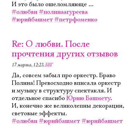
И это было ошеломляюще ...
#олюбви
#полинаагуреева
#юрийбашмет
#петрфоменко
Re: О любви. После
прочтения других отзывов
17 марта, 12:23
,
БВГ
Да, совсем забыл про оркестр. Браво
Полина! Превосходно вписала оркестр
и музыку в структуру спектакля. И
отдельное спасибо
Юрию Башмету
.
И, конечно же великолепны декорации,
световые эффекты.
#олюбви
#юрийбашмет
#юрийбашмет