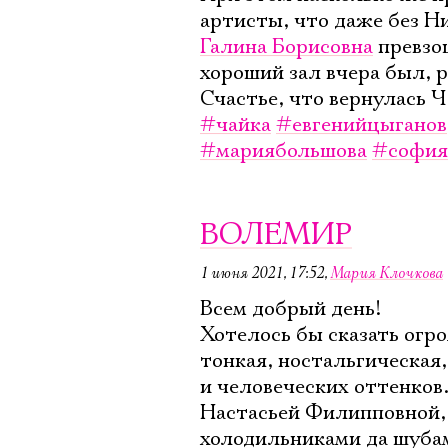
артисты, что даже без Н
Галина Борисовна
превзош
хороший зал вчера был, р
Счастье, что вернулась Ч
#чайка
#евгенийцыганов
#мариябольшова
#софия
ВОЛЕМИР
1 июня 2021, 17:52
,
Мария Клочкова
Всем добрый день!
Хотелось бы сказать огр
тонкая, ностальгическая
и человеческих оттенков
Настасьей Филипповной,
холодильниками да шубами