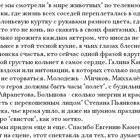
Имя
де мы смотрели "в мире животных" по телевизо
ки, где жизнь всех соседей переплеталась в о
лоньевую куртку с рукавами разного цвета, г
что это не конь, но скакать в своих фантазиях
лько прожита каждым актером, что иногда не
Ознакомиться
ьнее в этой тесной кухне, в чьих глазах блесне
поиска счастья, кто сейчас одной фразой вдру
ой грустью кольнет в самое сердце. Галина К
 вздохи или интонации, в которых столько под
, не оторваться. Молодежь - Мичков, Миххалёв
его героя должны быть часы "полет", с будиль
Айрапетова, Большова - сколько энергии и кра
ость с перекошенным лицом" Степана Пьянкова
ка, чье время ушло, и даже на шумном праздн
ро "свисток", как это метко.
 мы придем еще и еще. Спасибо Евгению Камен
 на сцене, этот спектакль для тех, кто думает