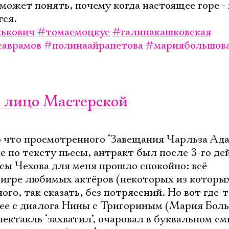
 может понять, почему когда настоящее горе - 
тся.
нькович
#томасмоцкус
#галинакашковская
саврамов
#полинаайрапетова
#мариябольшов
е лицо Мастерской
 что просмотренного ‘Завещания Чарльза Ада
е по тексту пьесы, антракт был после 3-го де
сы Чехова для меня прошло спокойно: всё
 игре любимых актёров (некоторых из которых
ого, так сказать, без потрясений. Но вот где-т
нее с диалога Нины с Тригориным (Мария Бол
ектакль ‘захватил’, очаровал в буквальном см