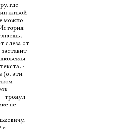
ру, где
дин живой
де можно
. История
 знаешь,
т слеза от
г заставит
ашковская
текста, -
 (о, эти
ником
сок
 - тронул
ике не
ьковичу,
 и