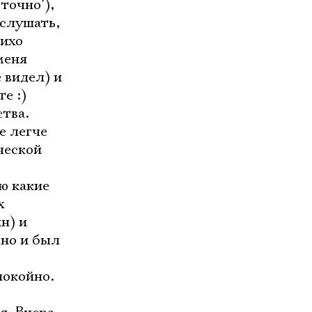
точно’),
 слушать,
тихо
меня
 видел) и
е :)
ства.
е легче
ческой
ю какие
х
н) и
но и был
покойно.