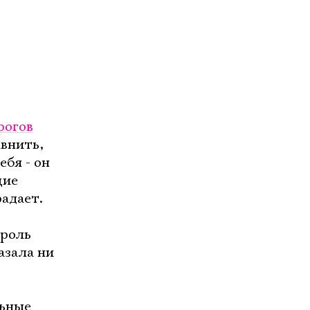
рогов
внить,
ебя - он
щие
радает.
 роль
азала ни
льные