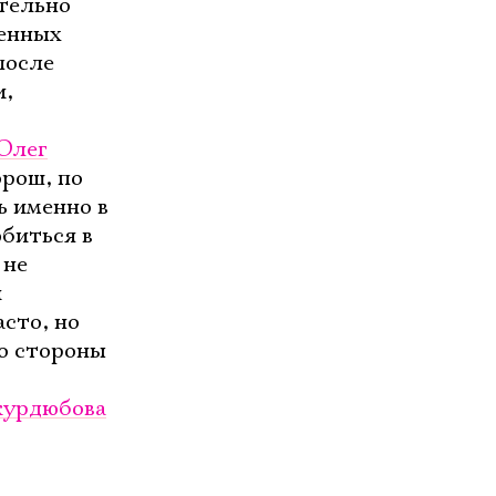
тельно
денных
после
и,
Олег
орош, по
ь именно в
биться в
 не
и
асто, но
со стороны
курдюбова