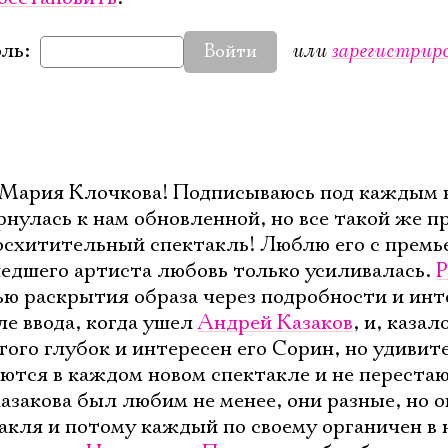
или
зарегистрир
ль:
Войти
 Мария Клочкова! Подписываюсь под каждым
рнулась к нам обновленной, но все такой же п
восхитительный спектакль! Люблю его с премье
едшего артиста любовь только усиливалась.
Р
ю раскрытия образа через подробности и инт
ле ввода, когда ушел
Андрей Казаков
, и, казал
того глубок и интересен его Сорин, но удиви
яются в каждом новом спектакле и не переста
азакова был любим не менее, они разные, но 
акля и потому каждый по своему органичен в 