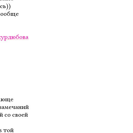
сь))
 Вообще
курдюбова
сающе
 замечаний
й со своей
в той