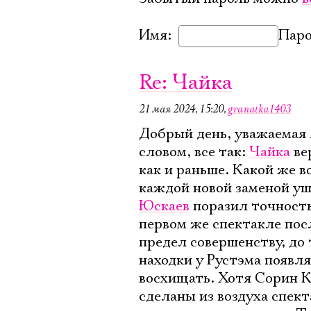
Имя:
Паро
Re: Чайка
21 мая 2024, 15:20
,
granatka1403
Добрый день, уважаемая
словом, все так:
Чайка
ве
как и раньше. Какой же 
каждой новой заменой уш
Юскаев
поразил точность
первом же спектакле пос
предел совершенству, до 
находки у Рустэма появл
восхищать. Хотя Сорин К
сделаны из воздуха спект