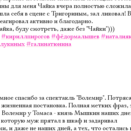
ины для меня Чайка вчера полностью сложила
ла себя в сцене с Тригориным, зал ликовал!
еагировал активно и благодарно.
айка, буду смотреть, даже без "Чайки")))
#кириллпирогов
#фёдормалышев
#наталия
лукиных
#галинатюнина
омное спасибо за спектакль "Волемир". Потря
, жизненная постановка. Полная метких фраз,
Электропочта
. Волемир у Томаса - князь Мышкин наших дне
 которую муж прятал в шкаф и задаривал
, и даже не наших дней, а тех, что остались 