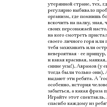
утерянной стране, тех, г
регулярно выбивало проб
организм, где помнишь бо
вскочить на палку, зная, 
своих персонажаей насто
на кого смотреть пристал
своего личного горя или 
тебя захихикать или остр
невероятная - ее прищур,
и какая красивая, манкая
синие усы!), Аврамов (у 
тогда были только они), 
выдают эти ребята. А "г
особенно, история челове
забыться, а какая фраза п
Играйте этот спектакль,
спасибо каждому из ребят