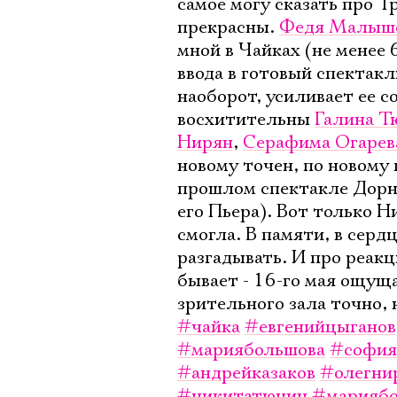
самое могу сказать про 
прекрасны.
Федя Малыш
мной в Чайках (не менее 
ввода в готовый спектак
наоборот, усиливает ее 
восхитительны
Галина Т
Нирян
,
Серафима Огарев
новому точен, по новому 
прошлом спектакле Дор
его Пьера). Вот только 
смогла. В памяти, в серд
разгадывать. И про реакц
бывает - 16-го мая ощущ
зрительного зала точно,
#чайка
#евгенийцыганов
#мариябольшова
#софия
#андрейказаков
#олегни
#никитатюнин
#мариябо