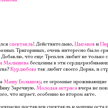
ился
спектакль
! Действительно,
Цыганов
и
Пи
азных Тригориных, очень интересно было сра
 Добавлю, что еще Треплев любит не только с
и Малышева
бесценны в эти сердцеразбиваю
ева?
Курдюбова
так любит своего Дорна, и ст
ла
Машу Большову
, ее огромные проживающие
 Нину Заречную.
Молодая актриса
вчера не пок
го, что играет, особенно во втором акте.
рекрасно поставлен спектакль и мощны оста