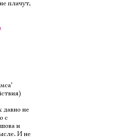
не плачут,
а
мса’
йствия)
 давно не
о с
ьшова и
ысле. И не