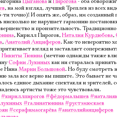
Тригорина
Цыганова
и
Пирогова
- оба обворожи
ев
, на мой взгляд, лучший Треплев из всех ви
6-ти точно)! И опять же, образ, им созданный 
ль нисколько не нарушает гармонию постановк
совершенство и пронзительность. Традиционно
юнина
, Кирилл Пирогов,
Наталия Курдюбова
,
а
,
Анатолий Анциферов
. Как-то невероятно х
притягивает взгляд и заставляет сопереживат
н
Никиты Тюнина
(мечтаю однажды также влю
Нину
Софии Лукиных
как ни старалась принять
це Нина
Марии Большовой
. Но буду смотреть 
ию зала все верно вы пишите. Это бывает не ч
алось единое дыхание спектакля и зрителей, 
 надеюсь артисты тоже это чувствовали.
#кириллпирогов
#фёдормалышев
#наталия
лукиных
#галинатюнина
#рустэмюскаев
рян
#серафимаогарёва
#анатолийанциферов
льшова