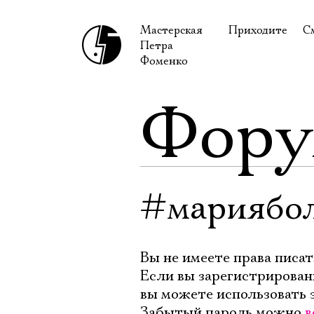
Мастерская
Приходите
С
Петра
В сентябре
С
Фоменко
В октябре
Н
Фор
Гастроли
Н
Доступ для ин
В
Правила посе
В
Как добраться
Ф
#мариябо
Вы не имеете права писат
Если вы зарегистрирован
вы можете использовать 
Забытый пароль можно
в