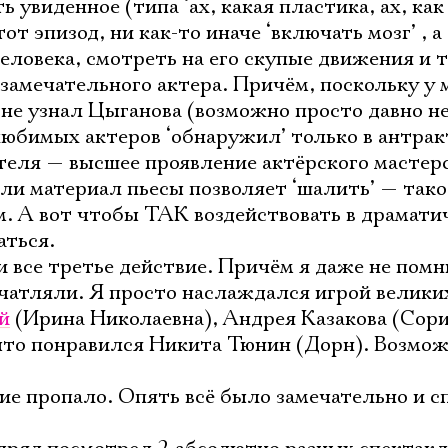
 увиденное (типа ‘ах, какая пластика, ах, как 
т эпизод, ни как-то иначе ‘включать мозг’ , а
еловека, смотреть на его скупые движения и 
 замечательного актера. Причём, поскольку у 
 не узнал Цыганова (возможно просто давно не
любимых актеров ‘обнаружил’ только в антракт
ителя — высшее проявление актёрского мастер
ли материал пьесы позволяет ‘шалить’ — тако
. А вот чтобы ТАК воздействовать в драмати
аться.
и все третье действие. Причём я даже не помн
чатляли. Я просто наслаждался игрой велики
й
(Ирина Николаевна), Андрея Казакова (Сори
что понравился Никита Тюнин (Дорн). Возмож
ие пропало. Опять всё было замечательно и с