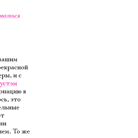
оваться
 вашим
рекрасной
ры, и с
устэм
онацию в
ось, это
тельные
ют
они
нем. То же