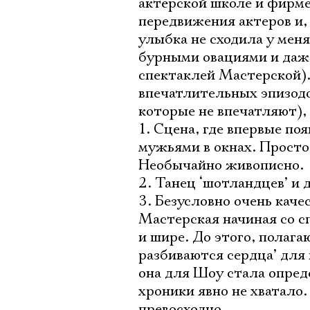
актёрской школе и фирме
передвижения актеров и, 
улыбка не сходила у мен
бурными овациями и даже
спектаклей Мастерской).
впечатлительных эпизодо
которые не впечатляют),
1. Сцена, где впервые п
мужьями в окнах. Просто
Необычайно живописно.
2. Танец ‘шотландцев’ и 
3. Безусловно очень каче
Мастерская начиная со сп
и шире. До этого, полагаю
разбиваются сердца’ для
она для Шоу стала опред
хроники явно не хватало
превосходно.