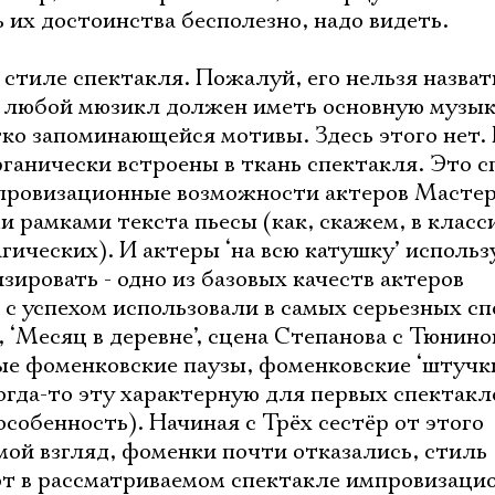
 их достоинства бесполезно, надо видеть.
 стиле спектакля. Пожалуй, его нельзя назват
д любой мюзикл должен иметь основную музы
егко запоминающейся мотивы. Здесь этого нет.
анически встроены в ткань спектакля. Это с
мпровизационные возможности актеров Мастер
 рамками текста пьесы (как, скажем, в класс
гических). И актеры ‘на всю катушку’ использ
ировать - одно из базовых качеств актеров
 с успехом использовали в самых серьезных с
 ‘Месяц в деревне’, сцена Степанова с Тюнино
ые фоменковские паузы, фоменковские ‘штучки
когда-то эту характерную для первых спектакл
Электропочта
обенность). Начиная с Трёх сестёр от этого
мой взгляд, фоменки почти отказались, стиль
от в рассматриваемом спектакле импровизаци