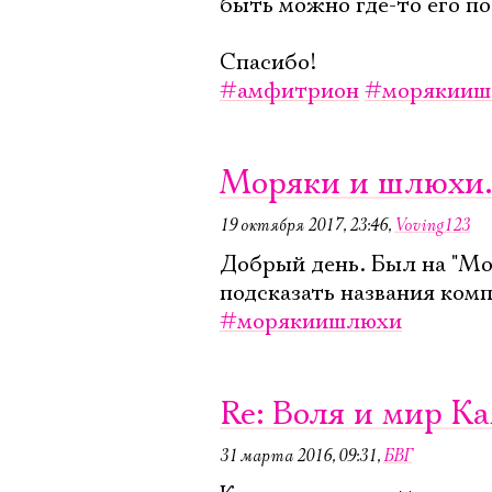
быть можно где-то его по
Спасибо!
#амфитрион
#морякииш
Моряки и шлюхи.
19 октября 2017, 23:46
,
Voving123
Добрый день. Был на "Мо
подсказать названия ком
#морякиишлюхи
Re: Воля и мир К
31 марта 2016, 09:31
,
БВГ