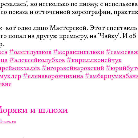
Имя
езалась’, но несколько по иному, с использов
ео показа и отточенной хореографии, практи
к- вот одно лицо Мастерской. Этот спектакль
го попал на другую премьеру, на ‘Чайку’. И об
Ознакомиться
р.
мса
#олегглушков
#морякиишлюхи
#самоева
дца
#алексейколубков
#кириллконейчук
дреймиххалёв
#игорьвойнаровский
#юрийбут
муклер
#еленаворончихина
#амбарцумкабан
евне
Моряки и шлюхи
Фоменко