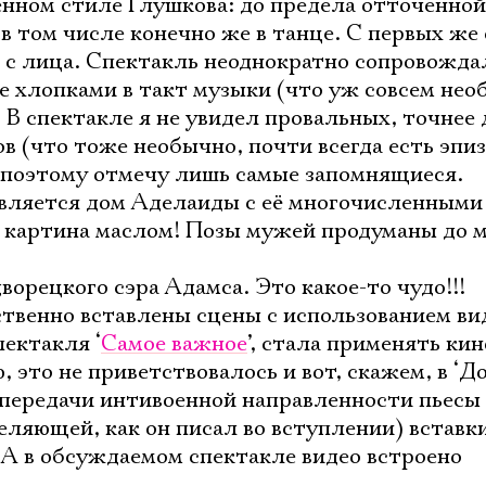
нном стиле Глушкова: до предела отточенной
в том числе конечно же в танце. С первых же
я с лица. Спектакль неоднократно сопровожда
 хлопками в такт музыки (что уж совсем нео
 В спектакле я не увидел провальных, точнее
в (что тоже необычно, почти всегда есть эпи
 поэтому отмечу лишь самые запомнящиеся.
оявляется дом Аделаиды с её многочисленными
 картина маслом! Позы мужей продуманы до 
дворецкого сэра Адамса. Это какое-то чудо!!!
ственно вставлены сцены с использованием ви
ектакля ‘
Самое важное
’, стала применять кин
, это не приветствовалось и вот, скажем, в ‘До
 передачи интивоенной направленности пьесы 
еляющей, как он писал во вступлении) вставк
. А в обсуждаемом спектакле видео встроено