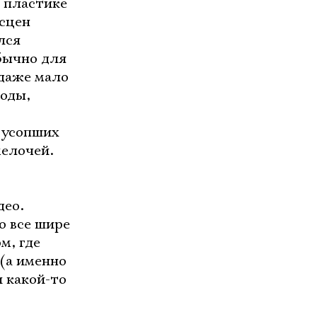
 пластике
 сцен
лся
бычно для
 даже мало
зоды,
 усопших
мелочей.
део.
о все шире
м, где
(а именно
и какой-то