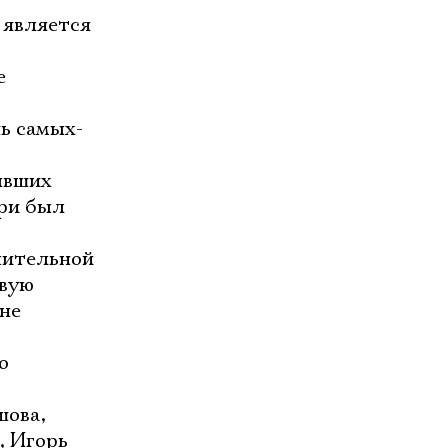
 является
е
ь самых-
бывших
ри был
ачительной
овую
не
о
шова,
, Игорь