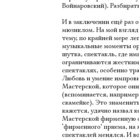
Войнаровский). Разбирать
И в заключении ещё раз о
мюзиклом. На мой взгля
тему, по крайней мере л
музыкальные моменты орг
шутка, спектакль, где и
ограничиваются жесткими
спектаклях, особенно тра
Любовь и умение импровиз
Мастерской, которое они
(вспоминается, например,
скамейке). Это знаменит
кажется, удачно назвал 
Мастерской фирменную ос
‘фирменного’ приема, на 
спектаклей менялся. И в