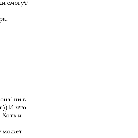
ли смогут
ра.
она" ни в
т)) И что
 Хоть и
у может