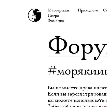
Мастерская
Приходите
С
Петра
В сентябре
С
Фоменко
В октябре
Н
Фор
Гастроли
Н
Доступ для ин
В
Правила посе
В
Как добраться
Ф
#морякии
Вы не имеете права писат
Если вы зарегистрирован
вы можете использовать 
Забытый пароль можно
в