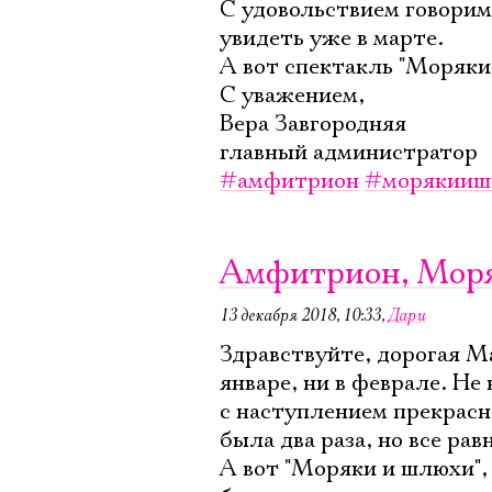
С удовольствием говорим
увидеть уже в марте.
А вот спектакль "Моряки
С уважением,
Вера Завгородняя
главный администратор
#амфитрион
#морякииш
Амфитрион, Мор
13 декабря 2018, 10:33
,
Дари
Здравствуйте, дорогая М
январе, ни в феврале. Не
с наступлением прекрасн
была два раза, но все рав
А вот "Моряки и шлюхи",