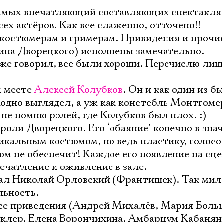
самых впечатляющий составляющих спектакля
ех актёров. Как все слаженно, отточено!!
 костюмерам и гримерам. Привидения и прочи
ипа Дворецкого) исполнены замечательно.
 уже говорил, все были хороши. Перечислю лиш
м месте
Алексей Колубков
. Он и как один из 
одно выглядел, а уж как констебль Монтгоме
не помню ролей, где Колубков был плох. :)
роли Дворецкого. Его ‘обаяние’ конечно в зн
икальным костюмом, но ведь пластику, голос
м не обеспечит! Каждое его появление на сце
ечатление и оживление в зале.
рал Николай Орловский (Франтишек). Так мил
льность.
все приведения (Андрей Михалёв, Мария Боль
клер, Елена Ворончихина, Амбарцум Кабанян