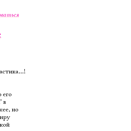
оваться
к
стика...!
 его
 в
жее, но
анру
ской