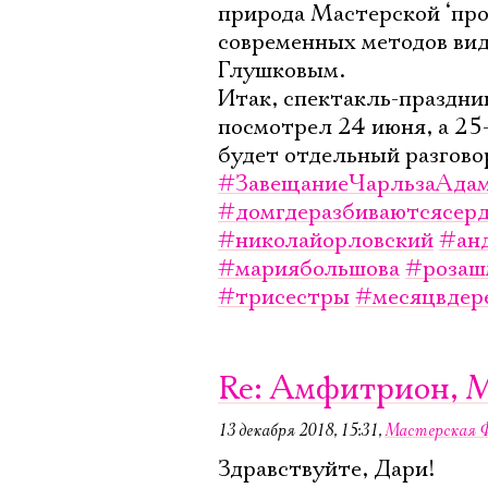
природа Мастерской ‘прор
современных методов вид
Глушковым.
Итак, спектакль-праздни
посмотрел 24 июня, а 25-
будет отдельный разгово
#ЗавещаниеЧарльзаАда
#домгдеразбиваютсясер
#николайорловский
#ан
#мариябольшова
#розаш
#трисестры
#месяцвдер
Re: Амфитрион, 
13 декабря 2018, 15:31
,
Мастерская 
Здравствуйте, Дари!