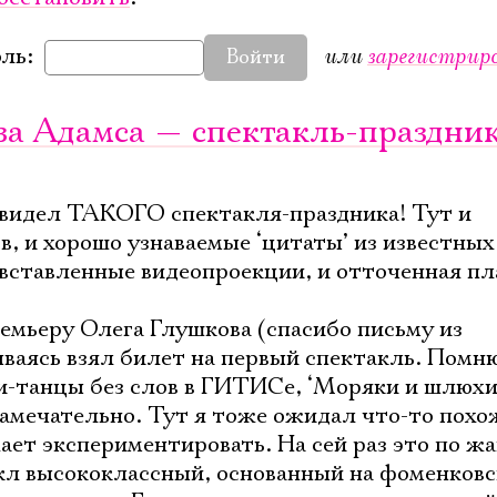
или
зарегистрир
ль:
Войти
за Адамса — спектакль-праздни
 видел ТАКОГО спектакля-праздника! Тут и
в, и хорошо узнаваемые ‘цитаты’ из известных
вставленные видеопроекции, и отточенная пла
ремьеру Олега Глушкова (спасибо письму из
ваясь взял билет на первый спектакль. Помню
-танцы без слов в ГИТИСе, ‘Моряки и шлюхи’
замечательно. Тут я тоже ожидал что-то похо
ет экспериментировать. На сей раз это по ж
кл высококлассный, основанный на фоменков