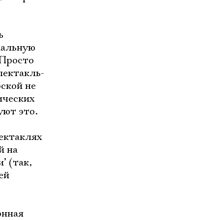
ь
кальную
 Просто
пектакль-
ской не
ических
уют это.
пектаклях
й на
’ (так,
ей
онная