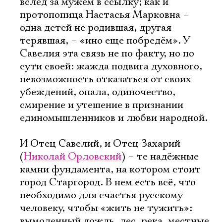
вслед за мужем в ссылку; как и
протопопица Настасья Марковна –
одна детей не родившая, другая
терявшая, – «ино еще побредём». У
Савелия эта связь не по факту, но по
сути своей: жажда подвига духовного,
невозможность отказаться от своих
убеждений, опала, одиночество,
смирение и утешение в признании
единомышленников и любви народной.
И Отец Савелий, и Отец Захарий
(
Николай Орловский
) – те надёжные
камни фундамента, на котором стоит
город Старгород. В нем есть всё, что
необходимо для счастья русскому
человеку, чтобы «жить не тужить»:
вымоленный дождь, лес, река, местные