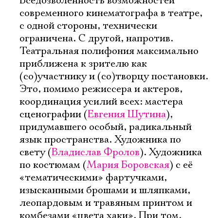
Вседозволенность возможностей
современного кинематографа в театре,
с одной стороны, технически
ограничена. С другой, напротив.
Театральная полифония максимально
приближена к зрителю как
(со)участнику и (со)творцу постановки.
Это, помимо режиссера и актеров,
координация усилий всех: мастера
сценографии (
Евгения Шутина
),
придумавшего особый, радикальный
язык пространства. Художника по
свету (
Владислав Фролов
). Художника
по костюмам (
Мария Боровская
) с её
«тематическими» фартучками,
Электропочта
изысканными брошами и шляпками,
леопардовым и травяным принтом и
комбезами «цвета хаки». При том,