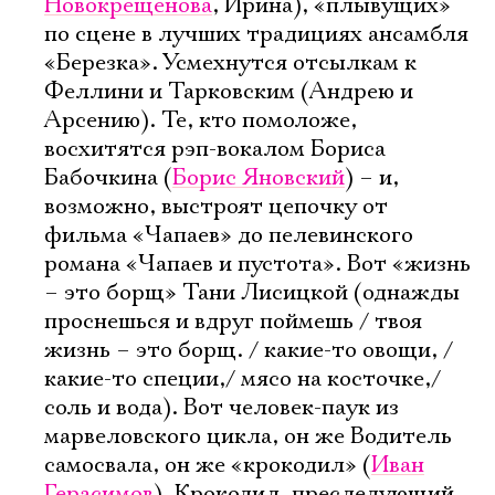
Новокрещенова
, Ирина), «плывущих»
по сцене в лучших традициях ансамбля
«Березка». Усмехнутся отсылкам к
Феллини и Тарковским (Андрею и
Арсению). Те, кто помоложе,
восхитятся рэп-вокалом Бориса
Бабочкина (
Борис Яновский
) – и,
возможно, выстроят цепочку от
фильма «Чапаев» до пелевинского
романа «Чапаев и пустота». Вот «жизнь
– это борщ» Тани Лисицкой (однажды
проснешься и вдруг поймешь / твоя
жизнь – это борщ. / какие-то овощи, /
какие-то специи,/ мясо на косточке,/
соль и вода). Вот человек-паук из
марвеловского цикла, он же Водитель
самосвала, он же «крокодил» (
Иван
Герасимов
). Крокодил, преследующий