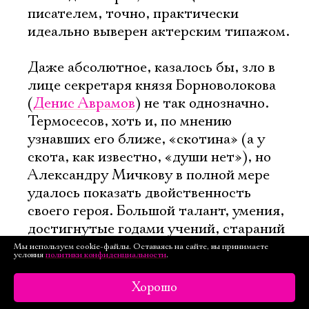
писателем, точно, практически
идеально выверен актерским типажом.
Даже абсолютное, казалось бы, зло в
лице секретаря князя Борноволокова
(
Денис Аврамов
) не так однозначно.
Термосесов, хоть и, по мнению
узнавших его ближе, «скотина» (а у
скота, как известно, «души нет»), но
Александру Мичкову в полной мере
удалось показать двойственность
своего героя. Большой талант, умения,
достигнутые годами учений, стараний
и подчинения, неблагодарно
Мы используем cookie-файлы. Оставаясь на сайте, вы принимаете
условия
политики конфиденциальности
.
используются сильными мира сего,
потому что у таких, как он, нет ни
Хорошо
денег, ни прав по рождению, ни