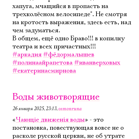
хапуга, мчащийся в пропасть на
трехколёсном велосипеде". Не смотря
на кротость выражения, здесь есть, над
чем задуматься.
В общем, ещё одно Браво!!! в копилку
театра и всех причастных!!!
#аркадия
#фёдормалышев
#полинаайрапетова
#иванверховых
#екатеринасмирнова
Воды животворящие
26 января 2025, 23:13
,
osmonruna
«
Чающiе движенiя воды
» - это
постановка, повествующая вовсе не о
расколе русской церкви, не об утрате