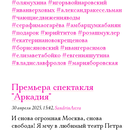
#олямухина
#игорьвойнаровский
#иванверховых
#александракесельман
#чающиедвиженияводы
#серафимаогарёва
#амбарцумкабанян
#подарок
#юрийтитов
#розашмуклер
#екатеринановокрещенова
#борисяновский
#ивангерасимов
#елизаветабойко
#евгенияшутина
#владиславфролов
#марияборовская
Премьера спектакля
"Аркадия"
30 апреля 2025, 15:42
,
SandrinAstra
И снова огромная Москва, снова
свобода! Я мчу в любимый театр Петра