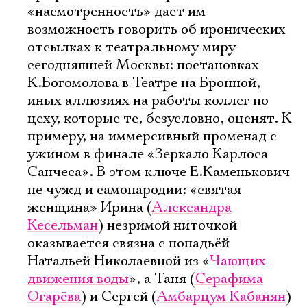
«насмотренность» дает им
возможность говорить об иронических
отсылках к театральному миру
сегодняшней Москвы: постановках
К.Богомолова в Театре на Бронной,
иных аллюзиях на работы коллег по
цеху, которые те, безусловно, оценят. К
примеру, на иммерсивный променад с
ужином в финале «Зеркало Карлоса
Санчеса». В этом ключе Е.Каменькович
не чужд и самопародии: «святая
женщина» Ирина (
Александра
Кесельман
) незримой ниточкой
оказывается связна с попадьёй
Натальей Николаевной из «
Чающих
движения воды
», а Таня (
Серафима
Огарёва
) и Сергей (
Амбарцум Кабанян
)