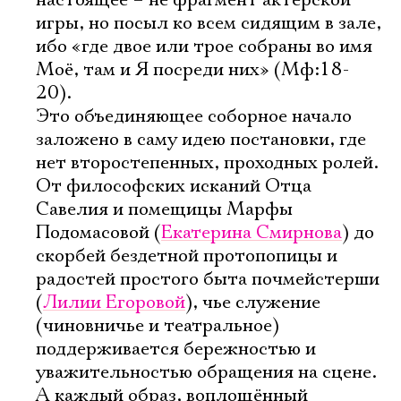
настоящее – не фрагмент актерской
игры, но посыл ко всем сидящим в зале,
ибо «где двое или трое собраны во имя
Моё, там и Я посреди них» (Мф:18-
20).
Это объединяющее соборное начало
заложено в саму идею постановки, где
нет второстепенных, проходных ролей.
От философских исканий Отца
Савелия и помещицы Марфы
Подомасовой (
Екатерина Смирнова
) до
скорбей бездетной протопопицы и
радостей простого быта почмейстерши
(
Лилии Егоровой
), чье служение
(чиновничье и театральное)
поддерживается бережностью и
уважительностью обращения на сцене.
А каждый образ, воплощённый