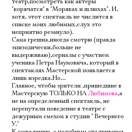
театр,посмотреть как актеры
"корячатся" в "Моряках и шлюхах". И,
хотя, этот спектакль не числится в
списке моих любимых,слух это
неприятно резануло).
Сама грешна,иногда смотрю (правда
эпизодически,больше не
выдерживаю),сериалы с участием
ученика Петра Наумовича, который в
спектаклях Мастерской появляется
лишь изредка.Но...
Главное, чтобы зрители ,пришедшие в
Мастерскую ТОЛЬКО НА
Любимова
,а
не на определенный спектакль, не
перепутали поведение в театре с
дежурным смехом в студии " Вечернего
У."
К сожалению, с подобным сталкиваюсь