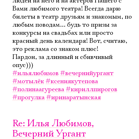
людей на него и на актеров Нашего с
Вами любимого театра! Всегда дарю
билеты в театр друзьям и знакомым, по
любым поводам... будь то призы за
конкурсы на свадьбах или просто
красный день календаря! Вот, считаю,
это реклама со знаком плюс!
Пардон, за длинный и сбивчивый
опус)))
#ильялюбимов
#вечернийургант
#мотылёк
#ксениякутепова
#полинаагуреева
#кириллпирогов
#прогулка
#иринаратынская
Re: Илья Любимов,
Вечерний Ургант