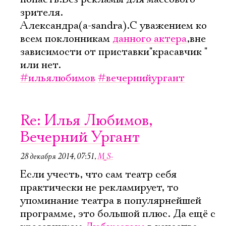
зрителя.
Имя
Александра(a-sandra).С уважением ко
всем поклонникам
данного актера
,вне
зависимости от приставки"красавчик "
или нет.
Ознакомиться
#ильялюбимов
#вечернийургант
Re: Илья Любимов,
Вечерний Ургант
28 декабря 2014, 07:51
,
M_S-
Если учесть, что сам театр себя
практически не рекламирует, то
упоминание театра в популярнейшей
программе, это большой плюс. Да ещё с