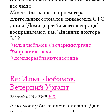
все чаще.
Может быть после просмотра
длительных сериалов,снимаемых СТС
,они и "Дом,где разбиваются сердца"
воспринимают, как "Дневник доктора
З." ?
#ильялюбимов
#вечернийургант
#морякиишлюхи
#домгдеразбиваютсясердца
Re: Илья Любимов,
Вечерний Ургант
27 декабря 2014, 23:49
,
M_S-
А по-моему было очень смешно. Да и