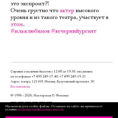
это экспромт?!
Очень грустно что
актер
высокого
уровня и из такого театра, участвует в
этом
.
#ильялюбимов
#вечернийургант
Справки о наличии билетов с 12:00 до 19:30, ежедневно,
по телефонам
+7 499 249‑17‑40
,
+7 499 249‑19‑21
Адрес театра: 121165, Москва, Кутузовский проспект, 30
Все контакты
©
1996—2026, Мастерская П. Фоменко
Подписаться
Мы используем cookie-файлы. Оставаясь на сайте, вы принимаете
условия
политики конфиденциальности
.
на рассылку