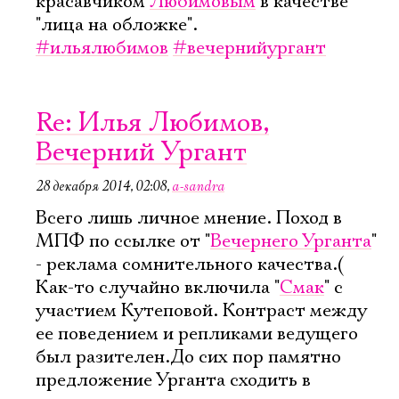
красавчиком
Любимовым
в качестве
"лица на обложке".
#ильялюбимов
#вечернийургант
Re: Илья Любимов,
Вечерний Ургант
28 декабря 2014, 02:08
,
a-sandra
Всего лишь личное мнение. Поход в
МПФ по ссылке от "
Вечернего Урганта
"
- реклама сомнительного качества.(
Как-то случайно включила "
Смак
" с
участием Кутеповой. Контраст между
ее поведением и репликами ведущего
был разителен.До сих пор памятно
предложение Урганта сходить в