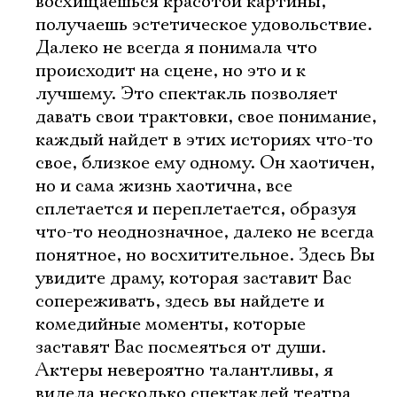
восхищаешься красотой картины,
получаешь эстетическое удовольствие.
Электропочта
Далеко не всегда я понимала что
происходит на сцене, но это и к
лучшему. Это спектакль позволяет
Имя
давать свои трактовки, свое понимание,
каждый найдет в этих историях что-то
свое, близкое ему одному. Он хаотичен,
но и сама жизнь хаотична, все
Ознакомиться
сплетается и переплетается, образуя
что-то неоднозначное, далеко не всегда
понятное, но восхитительное. Здесь Вы
увидите драму, которая заставит Вас
сопереживать, здесь вы найдете и
комедийные моменты, которые
заставят Вас посмеяться от души.
Актеры невероятно талантливы, я
видела несколько спектаклей театра