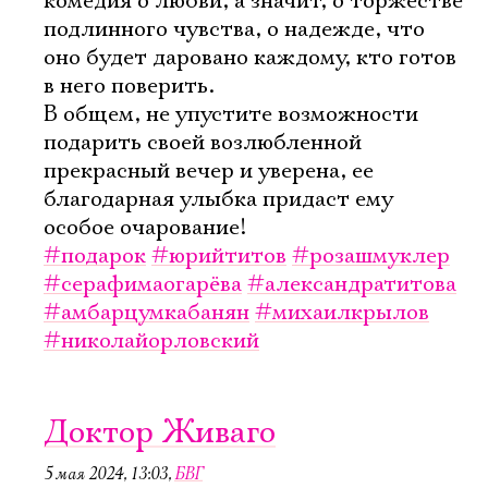
комедия о любви, а значит, о торжестве
подлинного чувства, о надежде, что
оно будет даровано каждому, кто готов
в него поверить.
В общем, не упустите возможности
подарить своей возлюбленной
прекрасный вечер и уверена, ее
благодарная улыбка придаст ему
особое очарование!
#подарок
#юрийтитов
#розашмуклер
#серафимаогарёва
#александратитова
#амбарцумкабанян
#михаилкрылов
#николайорловский
Доктор Живаго
5 мая 2024, 13:03
,
БВГ