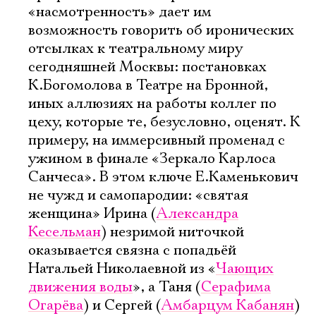
«насмотренность» дает им
возможность говорить об иронических
отсылках к театральному миру
сегодняшней Москвы: постановках
К.Богомолова в Театре на Бронной,
иных аллюзиях на работы коллег по
цеху, которые те, безусловно, оценят. К
примеру, на иммерсивный променад с
ужином в финале «Зеркало Карлоса
Санчеса». В этом ключе Е.Каменькович
не чужд и самопародии: «святая
женщина» Ирина (
Александра
Кесельман
) незримой ниточкой
оказывается связна с попадьёй
Натальей Николаевной из «
Чающих
движения воды
», а Таня (
Серафима
Огарёва
) и Сергей (
Амбарцум Кабанян
)