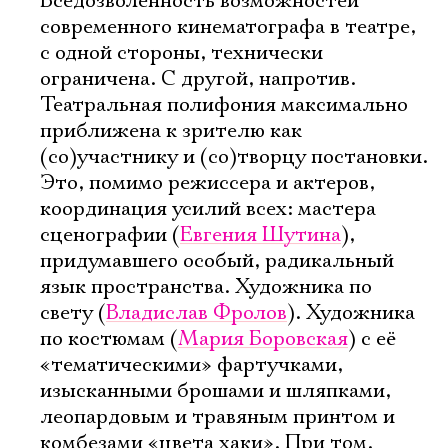
Вседозволенность возможностей
современного кинематографа в театре,
с одной стороны, технически
ограничена. С другой, напротив.
Театральная полифония максимально
приближена к зрителю как
(со)участнику и (со)творцу постановки.
Это, помимо режиссера и актеров,
координация усилий всех: мастера
сценографии (
Евгения Шутина
),
придумавшего особый, радикальный
язык пространства. Художника по
свету (
Владислав Фролов
). Художника
по костюмам (
Мария Боровская
) с её
«тематическими» фартучками,
Электропочта
изысканными брошами и шляпками,
леопардовым и травяным принтом и
комбезами «цвета хаки». При том,