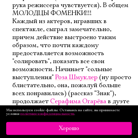
рука режиссера чувствуется). В общем
МОЛОДЦЫ ФОМЕНКИ!!!
Каждый из актеров, игравших в
спектакле, сыграл замечательно,
причем действие выстроено таким
образом, что почти каждому
предоставляется возможность
"солировать", показать все свои
возможности. Начинает "сольные
выступления"
Роза Шмуклер
(ну просто
блистательно, она, пожалуй больше
всех понравилась) (рассказ "Знак"),
продолжает
Серафима Огарёва
в дуэте
с
Амбарцумом Кабаняном
(рассказ
Мы используем cookie-файлы. Оставаясь на сайте, вы принимаете
условия
политики конфиденциальности
.
"Неосторожность"), далее
Степан
Владимиров
в дуэте с
Натальей
Хорошо
Мартыновой
(рассказ "Шпилька"; на