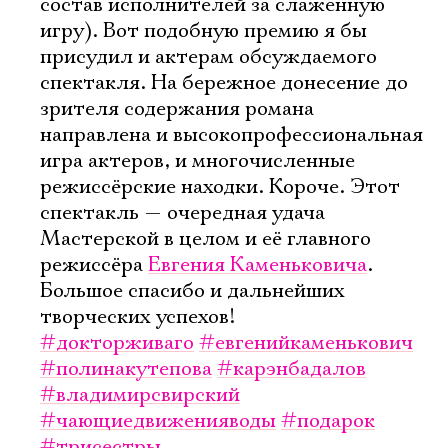
состав исполнителей за слаженную
игру). Вот подобную премию я бы
присудил и актерам обсуждаемого
спектакля. На бережное донесение до
зрителя содержания романа
направлена и высокопрофессиональная
игра актеров, и многочисленные
режиссёрские находки. Короче. Этот
спектакль — очередная удача
Мастерской в целом и её главного
режиссёра
Евгения Каменьковича
.
Большое спасибо и дальнейших
творческих успехов!
#докторживаго
#евгенийкаменькович
#полинакутепова
#карэнбадалов
#владимирсвирский
#чающиедвиженияводы
#подарок
#трисестры