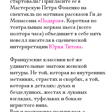
стартовали? Пригласите ее в
Мастерскую Петра Фоменко на
спектакль по мотивам рассказов Ги де
Мопассана «
Подарок
». Короткая по
театральным меркам пьеса (всего
полтора часа) объединяет в себе пять
новелл писателя в сценической
интерпретации
Юрия Титова
.
Французские классики всё же
удивительные знатоки женской
натуры. Не той, которая во внутренних
метаниях, страстях и скорбях, а той,
которая в деталях: духах и
безделушках, жестах и лукавых
взглядах, туфельках и бокале
игристого вина.
Вот и постановка получилась с