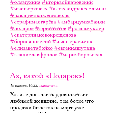
#олямухина
#игорьвойнаровский
#иванверховых
#александракесельман
#чающиедвиженияводы
#серафимаогарёва
#амбарцумкабанян
#подарок
#юрийтитов
#розашмуклер
#екатеринановокрещенова
#борисяновский
#ивангерасимов
#елизаветабойко
#евгенияшутина
#владиславфролов
#марияборовская
Ах, какой «Подарок»!
18 января, 16:22
,
osmonruna
Хотите доставить удовольствие
любимой женщине, тем более что
продажи билетов на март уже