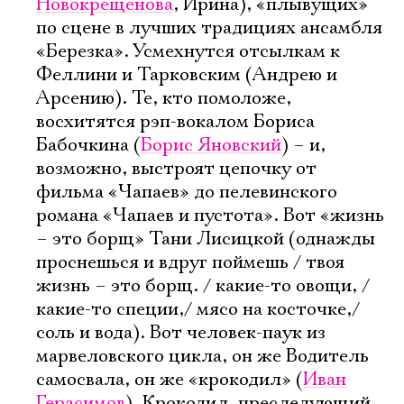
Новокрещенова
, Ирина), «плывущих»
по сцене в лучших традициях ансамбля
«Березка». Усмехнутся отсылкам к
Феллини и Тарковским (Андрею и
Арсению). Те, кто помоложе,
восхитятся рэп-вокалом Бориса
Бабочкина (
Борис Яновский
) – и,
возможно, выстроят цепочку от
фильма «Чапаев» до пелевинского
романа «Чапаев и пустота». Вот «жизнь
– это борщ» Тани Лисицкой (однажды
проснешься и вдруг поймешь / твоя
жизнь – это борщ. / какие-то овощи, /
какие-то специи,/ мясо на косточке,/
соль и вода). Вот человек-паук из
марвеловского цикла, он же Водитель
самосвала, он же «крокодил» (
Иван
Герасимов
). Крокодил, преследующий