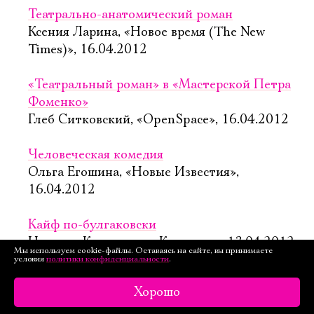
Театрально-анатомический роман
Ксения Ларина, «Новое время (The New
Times)», 16.04.2012
«Театральный роман» в «Мастерской Петра
Фоменко»
Глеб Ситковский, «OpenSpace», 16.04.2012
Человеческая комедия
Ольга Егошина, «Новые Известия»,
16.04.2012
Кайф по-булгаковски
Наталия Каминская, «Культура», 13.04.2012
Мы используем cookie-файлы. Оставаясь на сайте, вы принимаете
условия
политики конфиденциальности
.
Петр Фоменко прочел «Театральный роман»
Хорошо
в жанре меланхолии
Алла Шевелева, «Известия», 13.04.2012