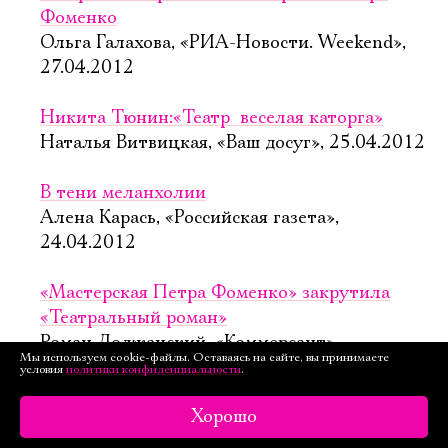
Фоменко
Ольга Галахова, «РИА-Новости. Weekend»,
27.04.2012
Никита Тюнин:«Театр  веселая каторга»
Наталья Витвицкая, «Ваш досуг», 25.04.2012
В тени меланхолии
Алена Карась, «Российская газета»,
24.04.2012
«Мастерская Петра Фоменко» закрутила
«Театральный роман»
Роман Должанский, «Коммерсант»,
Мы используем cookie-файлы. Оставаясь на сайте, вы принимаете
24.04.2012
условия
политики конфиденциальности
.
Хорошо
Роман с театром: Михаил Булгаков и Петр
Фоменко