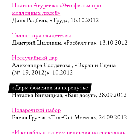
Полина Агуреева: «Это фильм про
медленных людей»
Дина Радбель, «Труд», 16.10.2012
Талант при свидетелях
Дмитрий Циликин, «Росбалт.ru», 13.10.2012
Неслучайный дар
Александра Солдатова , «Экран и Сцена
(№ 19, 2012)», 10.2012
«Дар»: фоменки на перепутье
Наталья Витвицкая, «Ваш досуг», 28.09.2012
Подарочный набор
Елена Груева, «TimeOut Москва», 24.09.2012
«И корабль плывет»: рецензия на спектакль