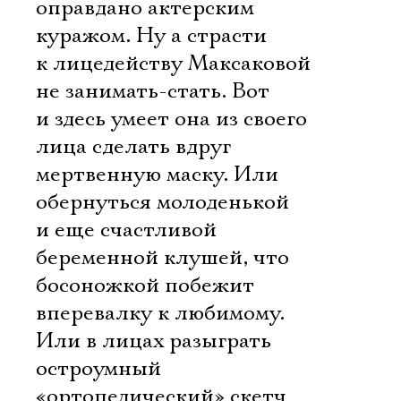
оправдано актерским
Электропочта
куражом. Ну а страсти
к лицедейству Максаковой
Имя
не занимать-стать. Вот
и здесь умеет она из своего
лица сделать вдруг
мертвенную маску. Или
Ознакомиться
обернуться молоденькой
и еще счастливой
беременной клушей, что
босоножкой побежит
вперевалку к любимому.
Или в лицах разыграть
остроумный
«ортопедический» скетч