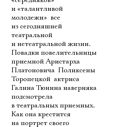
«середняков»
и «талантливой
молодежи»  все
Электропочта
из сегодняшней
театральной
Имя
и нетеатральной жизни.
Повадки повелительницы
приемной Аристарха
Платоновича  Поликсены
Ознакомиться
Торопецкой  актриса
Галина Тюнина наверняка
подсмотрела
в театральных приемных.
Как она крестится
на портрет своего