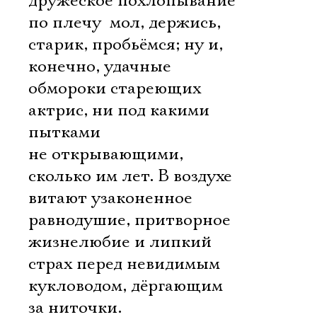
дружеское похлопывание
Ознакомиться
по плечу  мол, держись,
старик, пробьёмся; ну и,
конечно, удачные
обмороки стареющих
актрис, ни под какими
пытками
не открывающими,
сколько им лет. В воздухе
витают узаконенное
равнодушие, притворное
жизнелюбие и липкий
страх перед невидимым
кукловодом, дёргающим
за ниточки.