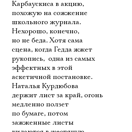
Карбаускиса в акцию,
похожую на сожжение
Имя
школьного журнала.
Нехорошо, конечно,
но не беда. Хотя сама
сцена, когда Гедда жжет
Ознакомиться
рукопись,  одна из самых
эффектных в этой
аскетичной постановке.
Наталья Курдюбова
держит лист за край, огонь
медленно ползет
по бумаге, потом
зажженные листы
кидаются в жестяную