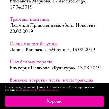
Елизавета Маркова, «Musecube.org»,
17.04.2019
Трагедия наследия
Людмила Привизенцева, «Зонд Новости»,
20.03.2019
Слепых ведут безумцы
Лариса Каневская, «Мнение», 19.03.2019
Шах белому королю
Виктория Пешкова, «Культура», 13.03.2019
Вонючая левретка лести: в чем трагедия
Лира?
Мы используем cookie-файлы. Оставаясь на сайте, вы принимаете
условия
политики конфиденциальности
.
Алёна Витшас, «Русский блоггер», 1.03.2019
Хорошо
Лишь ветер и дождь – в Мастерской Петра