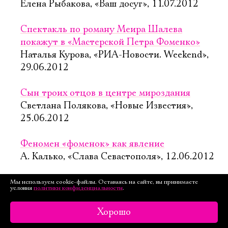
Елена Рыбакова, «Ваш досуг», 11.07.2012
Спектакль по роману Меира Шалева
покажут в «Мастерской Петра Фоменко»
Наталья Курова, «РИА-Новости. Weekend»,
29.06.2012
Сын троих отцов в центре мироздания
Светлана Полякова, «Новые Известия»,
25.06.2012
Феномен «фоменок» как явление
А. Калько, «Слава Севастополя», 12.06.2012
Кого любить, кому поверить?
Мы используем cookie-файлы. Оставаясь на сайте, вы принимаете
условия
политики конфиденциальности
.
Ольга Игнатюк, «Москвичка», 2.02.2012
Хорошо
Русский человек на deja vu