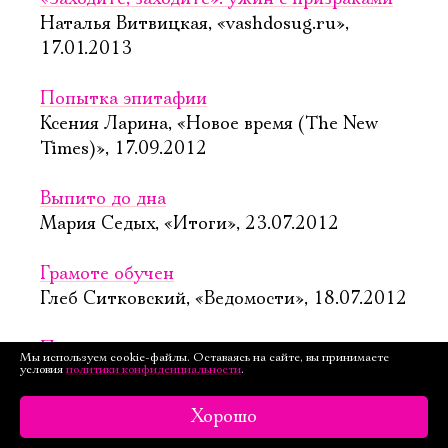
Наталья Витвицкая, «vashdosug.ru»,
17.01.2013
Попытка эпитафии
Ксения Ларина, «Новое время (The New
Times)», 17.09.2012
Выпито до дна
Мария Седых, «Итоги», 23.07.2012
Грамоте обучен
Глеб Ситковский, «Ведомости», 18.07.2012
Пока варился суп…
Мы используем cookie-файлы. Оставаясь на сайте, вы принимаете
условия
политики конфиденциальности
.
Ася Иванова, «Вечерняя Москва», 17.07.2012
Хорошо
Мастерская Петра Фоменко пригласила