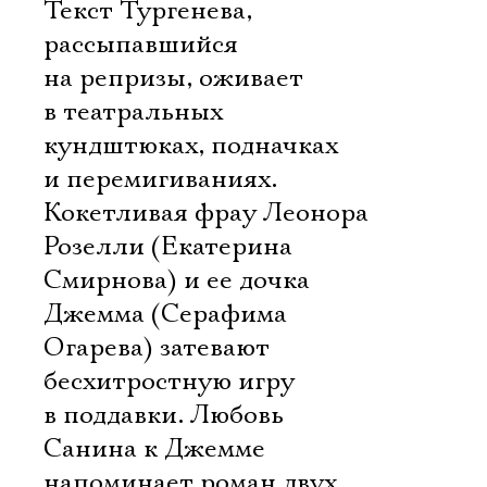
Текст Тургенева,
рассыпавшийся
на репризы, оживает
в театральных
кундштюках, подначках
и перемигиваниях.
Кокетливая фрау Леонора
Розелли (Екатерина
Смирнова) и ее дочка
Джемма (Серафима
Огарева) затевают
бесхитростную игру
в поддавки. Любовь
Санина к Джемме
напоминает роман двух