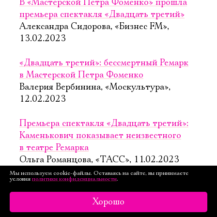
В «Мастерской Петра Фоменко» прошла
премьера спектакля «Двадцать третий»
Александра Сидорова, «Бизнес FM»,
13.02.2023
«Двадцать третий»: бессмертный Ремарк
в Мастерской Петра Фоменко
Валерия Вербинина, «Москультура»,
12.02.2023
Премьера спектакля «Двадцать третий»:
Каменькович показывает неизвестного
в театре Ремарка
Ольга Романцова, «ТАСС», 11.02.2023
Мы используем cookie-файлы. Оставаясь на сайте, вы принимаете
условия
политики конфиденциальности
.
В «Мастерской Фоменко» расскажут
«историю одной запоздалой молодости»
Хорошо
Елена Алдашева, «Театр.», 10.02.2023