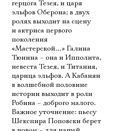
герцога Тезея, и царя
эльфов Оберона; в двух
ролях выходит на сцену
и актриса первого
поколения
«Мастерской…» Галина
Тюнина – она и Ипполита,
невеста Тезея, и Титания,
царица эльфов. А Кабанян
в волшебной половине
истории выходит в роли
Робина – доброго малого.
Важное уточнение: пьесу
Шекспира Поповски берет
в новом – для нашей