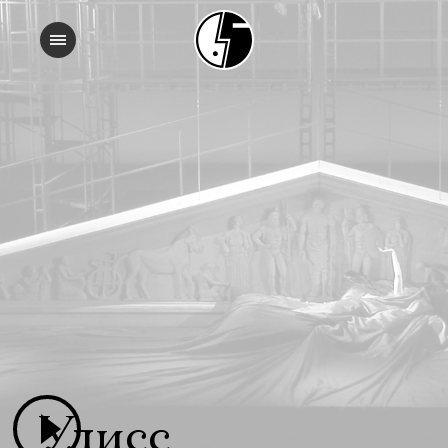
Улисс