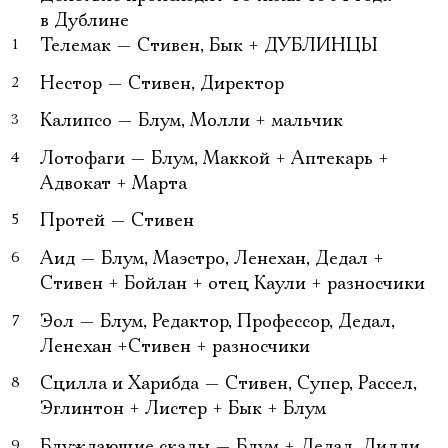
в Дублине
Телемак — Стивен, Бык + ДУБЛИНЦЫ
Нестор — Стивен, Директор
Калипсо — Блум, Молли + мальчик
Лотофаги — Блум, Маккой + Аптекарь +
Адвокат + Марта
Протей
— Стивен
Аид
— Блум, Маэстро, Ленехан, Дедал +
Стивен + Бойлан + отец Каули + разносчики
Эол
— Блум, Редактор, Профессор, Дедал,
Ленехан +Стивен + разносчики
Сцилла и Харибда
— Стивен, Супер, Рассел,
Эглинтон + Листер + Бык + Блум
Блуждающие скалы
— Блум + Дедал, Дилли