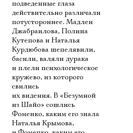
подведенные глаза
действительно различали
потустороннее. Мадлен
Джабраилова, Полина
Кутепова и Наталья
Курдюбова шепелявили,
басили, валяли дурака 
и плели психологическое
кружево, из которого
свились
их видения. В «Безумной
из Шайо» сошлись
Фоменко, каким его знала
Наталья Крымова,
и Фоменко, каким его