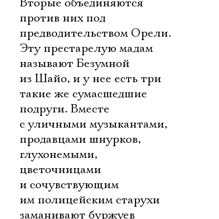
Вторые объединяются
против них под
предводительством Орели.
Эту престарелую мадам
называют Безумной
из Шайо, и у нее есть три
такие же сумасшедшие
подруги. Вместе
с уличными музыкантами,
продавцами шнурков,
глухонемыми,
цветочницами
Электропочта
и сочувствующим
им полицейским старухи
заманивают буржуев
Имя