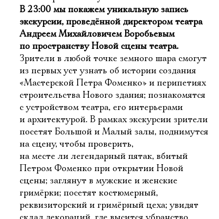
В 23:00 мы покажем уникальную запись
экскурсии, проведённой директором театра
Андреем Михайловичем Воробьевым
по пространству Новой сцены театра.
Зрители в любой точке земного шара смогут
из первых уст узнать об истории создания
«Мастерской Петра Фоменко» и перипетиях
строительства Нового здания; познакомятся
с устройством театра, его интерьерами
и архитектурой. В рамках экскурсии зрители
посетят Большой и Малый залы, поднимутся
на сцену, чтобы проверить,
на месте ли легендарный пятак, вбитый
Петром Фоменко при открытии Новой
сцены; заглянут в мужские и женские
гримёрки; посетят костюмерный,
реквизиторский и гримёрный цеха; увидят
склад декораций, где высится убранство