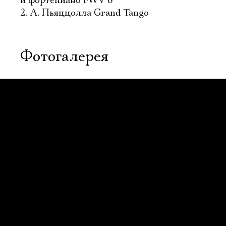
и фортепиано FWV 8
2. А. Пьяццолла Grand Tango
Фотогалерея
Электропочта
Имя
Ознакомиться