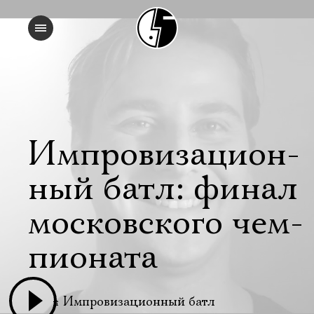
Им­про­ви­за­ци­он­
ный батл: фи­нал
мос­ковс­ко­го чем­
пи­о­на­та
Импровиза­ци­он­ный батл