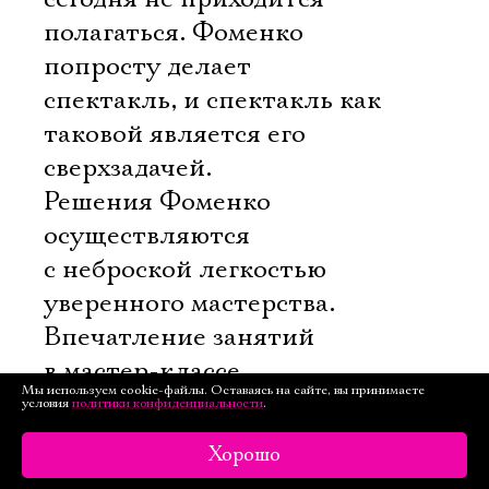
полагаться. Фоменко
попросту делает
спектакль, и спектакль как
таковой является его
сверхзадачей.
Решения Фоменко
осуществляются
с неброской легкостью
уверенного мастерства.
Впечатление занятий
в мастер-классе
Мы используем cookie-файлы. Оставаясь на сайте, вы принимаете
присутствует как
условия
политики конфиденциальности
.
устойчивый
Хорошо
мотив. На маленькой