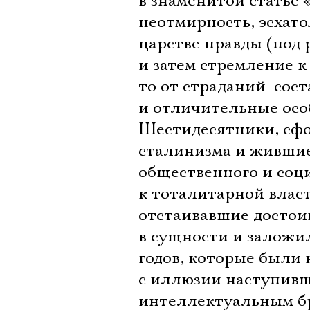
в знаменитой статье 
неотмирность, эсхато
царстве правды (под
и затем стремление к 
то от страданий  сос
и отличительные осо
Шестидесятники, сф
сталинизма и жившие
общественного и соц
к тоталитарной власт
отстаивавшие достоин
в сущности и заложил
годов, которые были
с иллюзии наступивш
интеллектуальным б