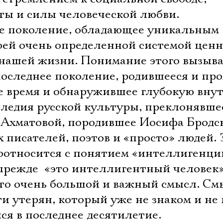
ты и силы человеческой любви.
ее поколение, обладающее уникальным
оей очень определенной системой ценн
 нашей жизни. Понимание этого вызыв
 последнее поколение, родившееся и п
ое время и обнаружившее глубокую вн
следия русской культуры, преклонявше
 Ахматовой, породившее Иосифа Бродск
 писателей, поэтов и «просто» людей. 
соотносится с понятием «интеллигенци
прежде  «это интеллигентный человек»
это очень большой и важный смысл. См
Электропочта
и утерян, который уже не знаком и не
ся в последнее десятилетие.