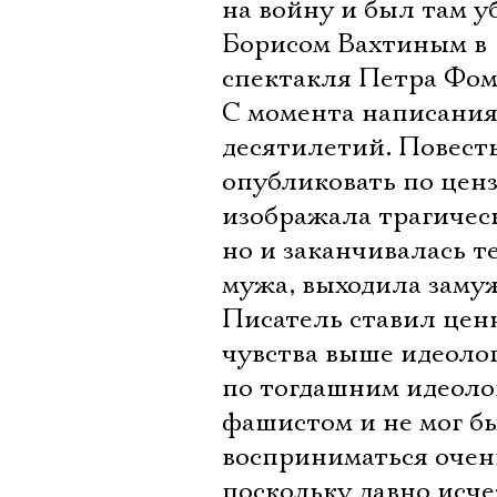
на войну и был там 
Борисом Вахтиным в 1
спектакля Петра Фом
С момента написания
десятилетий. Повесть
опубликовать по цен
изображала трагическ
но и заканчивалась т
мужа, выходила замуж
Писатель ставил цен
чувства выше идеолог
по тогдашним идеоло
фашистом и не мог бы
восприниматься очень
поскольку давно исче