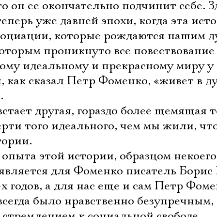
то он ее окончательно подчинит себе. З
теперь уже давней эпохи, когда эта ист
ссоциации, которые рождаются нашим 
которым проникнуто все повествование 
тому идеальному и прекрасному миру у
, как сказал Петр Фоменко, «живет в д
.
встает другая, гораздо более щемящая те
мерти того идеального, чем мы жили, чт
тории.
 опыта этой истории, образцом некоего
 является для Фоменко писатель Борис 
х годов, а для нас еще и сам Петр Фоме
всегда было нравственно безупречным,
 стремлением к социальной свободе,