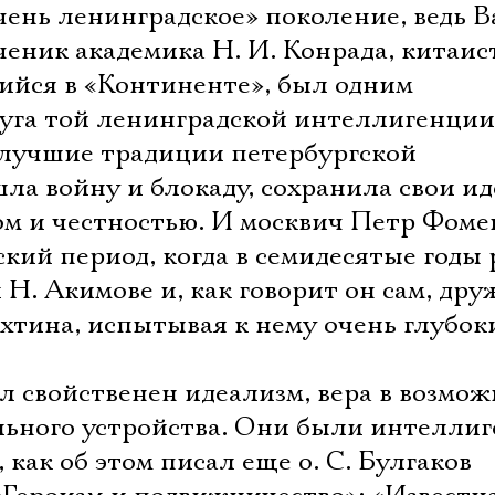
Имя
чень ленинградское» поколение, ведь В
еник академика Н. И. Конрада, китаис
шийся в «Континенте», был одним
руга той ленинградской интеллигенции
Ознакомиться
 лучшие традиции петербургской
ла войну и блокаду, сохранила свои ид
ом и честностью. И москвич Петр Фоме
кий период, когда в семидесятые годы
 Н. Акимове и, как говорит он сам, др
ахтина, испытывая к нему очень глубок
 свойственен идеализм, вера в возмож
льного устройства. Они были интелли
, как об этом писал еще о. С. Булгаков