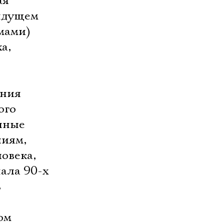
ая
рядущем
мами)
а,
ания
ого
нные
ниям,
овека,
ала 90-х
ь
ом