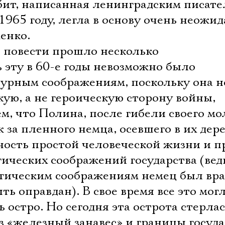
убит, написанная ленинградским писат
965 году, легла в основу очень неожи
енко.
 повести прошло несколько
 эту в 60-е годы невозможно было
зурным соображениям, поскольку она н
ую, а не героическую сторону войны,
ем, что Полина, после гибели своего мо
 за пленного немца, осевшего в их дере
ность простой человеческой жизни и п
ических соображений государства (вед
гическим соображениям немец был вра
ть оправдан). В свое время все это мог
 остро. Но сегодня эта острота стерлас
з «железный занавес» и границы госуд