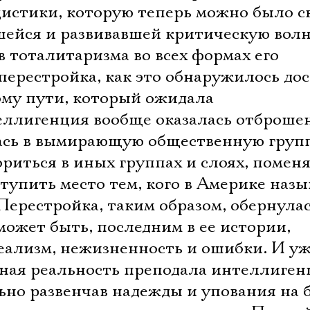
истики, которую теперь можно было с
шейся и развивавшей критическую волн
 тоталитаризма во всех формах его
перестройка, как это обнаружилось до
ому пути, который ожидала
еллигенция вообще оказалась отброше
лась в вымирающую общественную груп
риться в иных группах и слоях, помен
тупить место тем, кого в Америке наз
Перестройка, таким образом, обернулас
ожет быть, последним в ее истории,
деализм, нежизненность и ошибки. И у
ная реальность преподала интеллиген
ьно развенчав надежды и упования на 