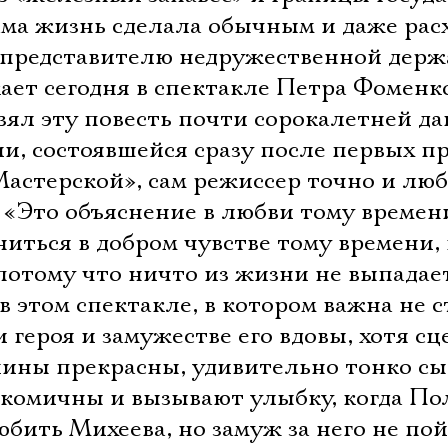
ама жизнь сделала обычным и даже ра
, представителю недружественной держ
ает сегодня в спектакле Петра Фоменк
взял эту повесть почти сорокалетней д
и, состоявшейся сразу после первых п
«Мастерской», сам режиссер точно и лю
 «Это объяснение в любви тому времен
ниться в добром чувстве тому времени,
потому что ничто из жизни не выпадае
 в этом спектакле, в котором важна не 
и героя и замужестве его вдовы, хотя с
ины прекрасны, удивительно тонко сы
комичны и вызывают улыбку, когда По
юбить Михеева, но замуж за него не пой