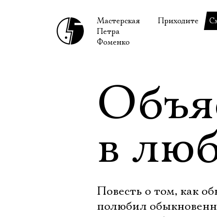
Мастерская
Приходите
С
Петра
В сентябре
С
Фоменко
В октябре
Н
Гастроли
Н
Объя
Доступ для ин
В
Правила посе
В
в лю
Как добраться
Ф
Повесть о том, как 
полюбил обыкновенн