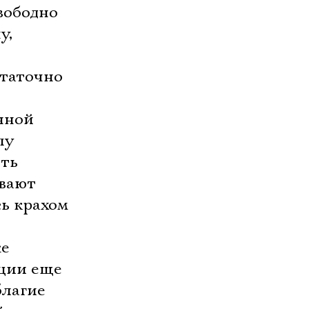
вободно
у,
статочно
нной
пу
ять
ывают
ь крахом
же
ции еще
благие