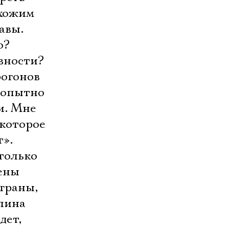
схожим
авы.
о?
авности?
рогонов
бопытно
и. Мне
 которое
т».
столько
цены
граны,
лина
дет,