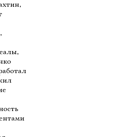
ахтин,
т
,
еалы,
нко
 работал
ужил
ие
ность
гентами