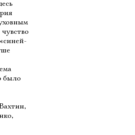
десь
ория
духовным
 чувство
 «синей-
уше
ма 
о было
Вахтин,
нко,