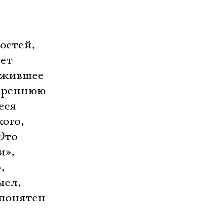
остей,
ает
рожившее
утреннюю
еся
ого,
Это
и»,
,
ысл,
 понятен