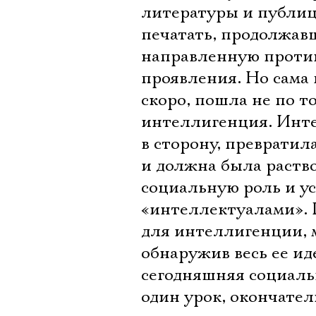
литературы и публиц
печатать, продолжав
направленную против
проявления. Но сама 
скоро, пошла не по т
интеллигенция. Инт
в сторону, преврати
и должна была раство
социальную роль и ус
«интеллектуалами». 
для интеллигенции, м
обнаружив весь ее и
сегодняшняя социаль
один урок, окончател