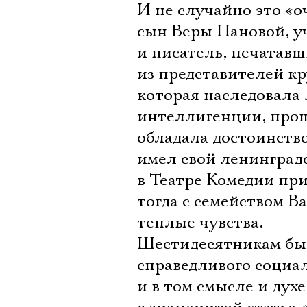
И не случайно это «о
сын Веры Пановой, уч
и писатель, печатав
из представителей к
которая наследовала
интеллигенции, прош
обладала достоинств
имел свой ленинградс
в Театре Комедии при
тогда с семейством В
теплые чувства.
Шестидесятникам был
справедливого социа
и в том смысле и духе