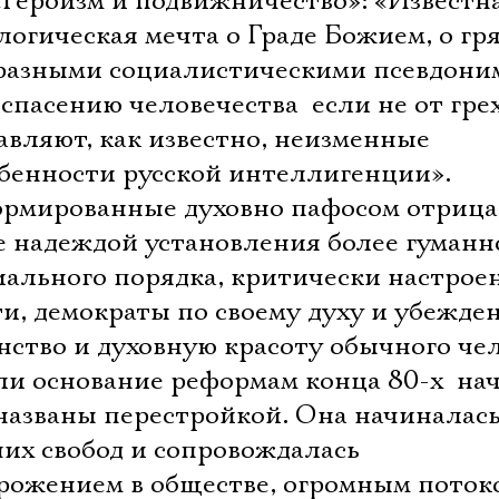
«Героизм и подвижничество»: «Известн
логическая мечта о Граде Божием, о г
 разными социалистическими псевдони
спасению человечества  если не от грех
тавляют, как известно, неизменные
бенности русской интеллигенции».
ормированные духовно пафосом отриц
 надеждой установления более гуманн
иального порядка, критически настрое
и, демократы по своему духу и убежде
ство и духовную красоту обычного чел
и основание реформам конца 80-х  нач
 названы перестройкой. Она начиналас
их свобод и сопровождалась
рожением в обществе, огромным поток