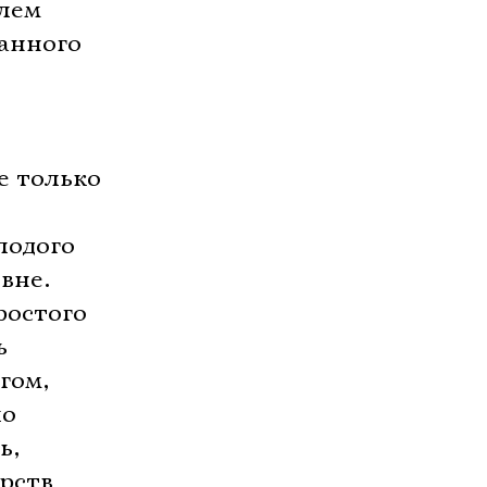
елем
данного
е только
лодого
вне.
ростого
ь
гом,
ло
ь,
арств