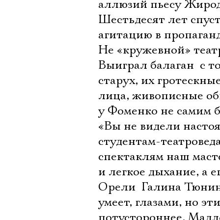
аллюзий пьесу Жироду
Шестьдесят лет спус
агитацию в пропаганд
Не «кружевной» театр
Выиграл балаган  с 
старух, их гротескн
лица, живописные об
у Фоменко не самим б
«Вы не видели настоя
студентам-театровед
спектаклям наш масте
и легкое дыхание, а е
Орели  Галина Тюнин
умеет, глазами, но э
потустороннее. Мадл