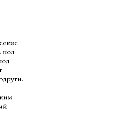
еские
ь под
под
т
одруги.
ским
ый