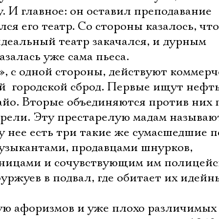
у. И главное: он оставил преподавание
ся его театр. Со стороны казалось, что
деальный театр закачался, и дурным
залась уже сама пьеса.
», с одной стороны, действуют коммерч
й  городской сброд. Первые ищут нефт
йо. Вторые объединяются против них 
рели. Эту престарелую мадам называю
у нее есть три такие же сумасшедшие п
узыкантами, продавцами шнурков,
чницами и сочувствующим им полицей
уржуев в подвал, где обитает их идейн
Электропочта
ю афоризмов и уже плохо различимых