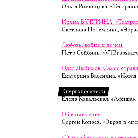
Ольга Романцова, «Театраль
Ирина БАЧУРИНА: «Театрал
Светлана Потёмкина, «Экран
Любовь, война и немец
Петр Сейбиль, «VTBrussia.ru
Олег Любимов: Самое страш
Екатерина Васенина, «Новая 
Энергоносители
Елена Ковальская, «Афиша»,
Обаяние гения
Сергей Конаев, «Экран и сце
«Одна абсолютно счастливая