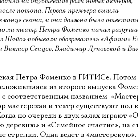
водили на опустевшие роли новых актеров,
осле потопа. Первая премьера вышла
в конце сезона, и она должна была ответит
ьно ли театр Петра Фоменко начал разруш
из Шайо» побывали обозреватель «Афиши» Е
ы Виктор Сенцов, Владимир Луповской и Ви
рская Петра Фоменко в ГИТИСе. Пото
а сложившаяся из второго выпуска Фоме
 с соответственным названием  «Масте
ор мастерская и театр существуют под
огда по очереди в двух залах играют «
 деревню» и «Семейное счастие», на с
стрелки. Одна ведет в «мастерскую». 