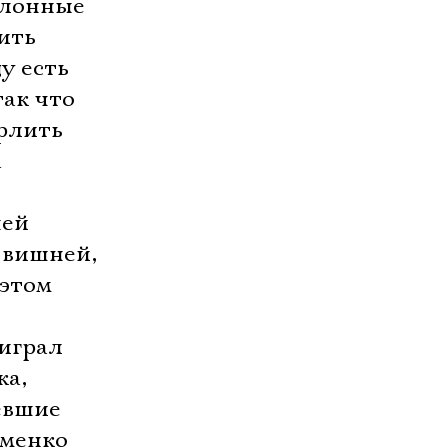
олонные
ть 
у есть
так что
ерлить
а
ней
 вишней,
 этом
 играл
ка,
евшие
оменко