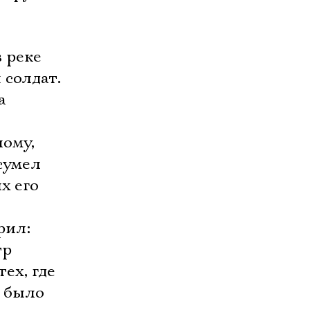
 реке
 солдат.
а
ому,
сумел
х его
рил:
тр
ех, где
 было 