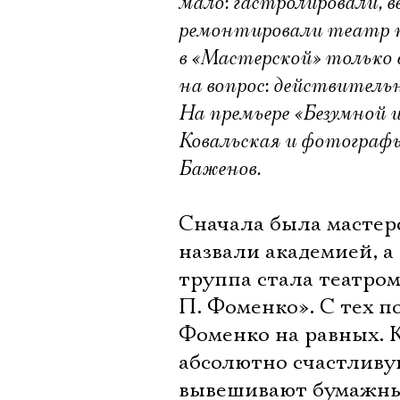
мало: гастролировали, в
ремонтировали театр п
в «Мастерской» только 
на вопрос: действител
На премьере «Безумной 
Ковальская и фотограф
Баженов.
Сначала была масте
назвали академией, 
труппа стала театром
П. Фоменко». С тех п
Фоменко на равных. К
абсолютно счастливую
вывешивают бумажные 