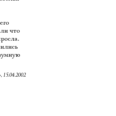
его
сли что
ыросла.
чились
езумную
 15.04.2002