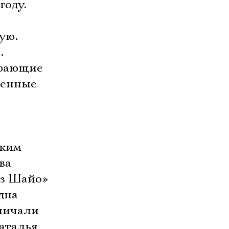
году.
ую.
.
грающие
шенные
ским
ва
из Шайо»
дна
зличали
аталья