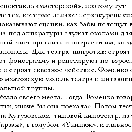
 спектакль «мастерской», поэтому тут
де тех, которые делают первокурсники:
оказывают сценки, как бабы полощут в
 из-под аппаратуры служат окопами для
ный лист оргалита и потрясти им, когд
анонады. Для театра, напротив: строят
ют фонограмму и репетируют по-взросл
 и строят сквозное действие. Фоменко 
 мхатовскую модель театра и питающи
большой труппы.
было своего места. Тогда Фоменко гово
ши, иначе бы она поехала». Потом теа
 Кутузовском  типовой кинотеатр, из т
арзан», в голубом  «Экипаж», и главное