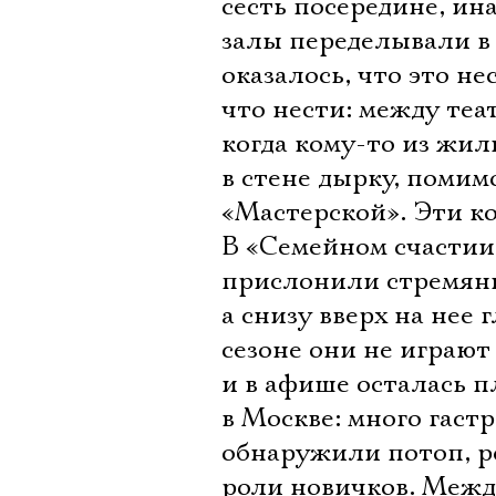
сесть посередине, ин
залы переделывали в 
оказалось, что это н
что нести: между теа
когда кому-то из жил
в стене дырку, помим
«Мастерской». Эти к
В «Семейном счастии»
прислонили стремянку
а снизу вверх на нее
сезоне они не играют
и в афише осталась п
в Москве: много гаст
обнаружили потоп, р
роли новичков. Межд