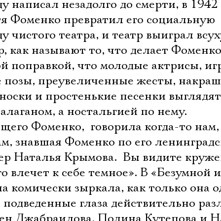
Имя
 написал незадолго до смерти, в 1942 
тя Фоменко превратил его социальную
у чистого театра, и театр выиграл всух
, как называют то, что делает Фоменко
Ознакомиться
той поправкой, что молодые актрисы, и
ые позы, преувеличенные жесты, накра
носки и простенькие песенки выглядят
алаганом, а ностальгией по нему.
щего Фоменко,  говорила когда-то нам,
ам, знавшая Фоменко по его ленинград
р Наталья Крымова.  Вы видите круже
го влечет к себе темное». В «Безумной 
а комически зыркала, как только она о
ти подведенные глаза действительно ра
ен Джабраилова, Полина Кутепова и Н