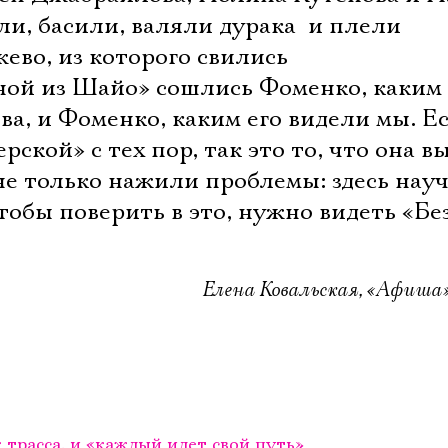
, басили, валяли дурака  и плели
ево, из которого свились
ной из Шайо» сошлись Фоменко, каким 
а, и Фоменко, каким его видели мы. Е
ской» с тех пор, так это то, что она в
 не только нажили проблемы: здесь нау
тобы поверить в это, нужно видеть «Б
Елена Ковальская, «Афиша»,
 трасса, и «каждый идет свой путь»