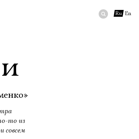
Ru
En
ный сертификат
ры
ли
в буфете
менко»
етра
то-то из
и совсем