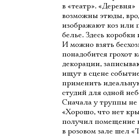
в «театр». «Деревня» 
возможны этюды, вро
изображают коз или п
белье. Здесь коробки
И можно взять бесхоз
понадобится грохот к
декорации, записыва
ищут в сцене событие
применить идеальную
студий для одной не
Сначала у труппы не 
«Хорошо, что нет кры
получил помещение на
в розовом зале шел «Т