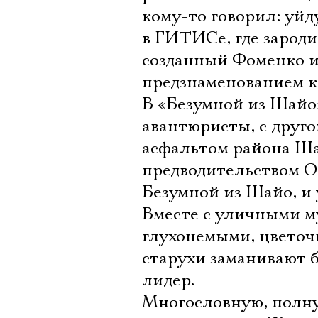
кому-то говорил: уйд
в ГИТИСе, где зародил
созданный Фоменко и
предзнаменованием ка
В «Безумной из Шайо
авантюристы, с друго
асфальтом района Ша
предводительством О
Безумной из Шайо, и 
Вместе с уличными м
глухонемыми, цвето
старухи заманивают б
лидер.
Многословную, полну