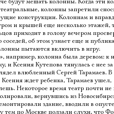
аче будут мешать колонны. Когда эти к
театральные, колонны запретили сноси
есущие конструкции. Колоннам и вправд
тром и крышей еще несколько этажей, 
ьцов приходит в голову вечером просв
о соседей, об этом узнает еще и публик
олонны пытаются включить в игру.
, например, колонна была деревом: к 
, и Ксения Кутепова тянулась с нее за
 глядел влюбленный Сергей Тарамаев. В
  Ксения ждет ребенка, Тарамаев ушел,
лешь. Некоторое время театр почти не
ролировали, вернувшись из Новосибирс
емонтировали здание, вводили в опуст
у тем по Москве ползали слухи, что Ф