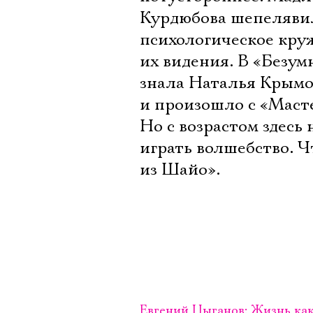
Курдюбова шепелявили
психологическое круж
их видения. В «Безум
знала Наталья Крымов
и произошло с «Мастер
Но с возрастом здесь
играть волшебство. Ч
из Шайо».
Евгений Цыганов: Жизнь как