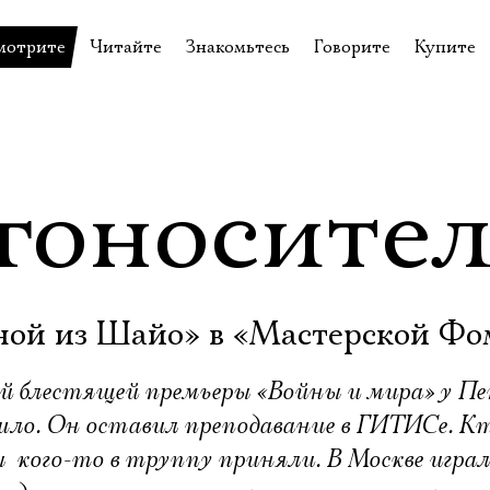
мотрите
Читайте
Знакомьтесь
Говорите
Купите
пектакли
История театра
Пётр Фоменко
Форум
Билеты
еспектакли
Пресса о театре
Евгений Каменькович
Вопросы—ответы
Подароч
а нашей сцене
Новости
Актёры
Контакты
Сувени
гоносите
валидов
идеотека
Архив спектаклей
Режиссёры
Личный приём
Столик 
щения
неклассные чтения
Архив проектов
Художники
отовыставка
Благодарности
Руководство
ной из Шайо» в «Мастерской Фо
Библиотека Гумилёва
Сотрудники
Официальные документы
Юрий Степанов
ей блестящей премьеры «Войны и мира» у П
ло. Он оставил преподавание в ГИТИСе. К
Владимир Максимов
 кого-то в труппу приняли. В Москве играл