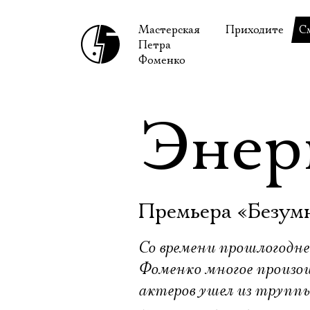
Мастерская
Приходите
С
Петра
В сентябре
С
Фоменко
В октябре
Н
Гастроли
Н
Энер
Доступ для ин
В
Правила посе
В
Как добраться
Ф
Премьера «Безум
Со времени прошлогодн
Фоменко многое произош
актеров ушел из труппы 