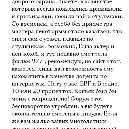
доброго барина. Знаете, в хозяйстве
которых всегда появлялись приживалы
и приживалки, носили чай и стульчики.
Со временем, а особо без присмотра
мастера некоторым стало казаться, что
они и сам с усами, главные по
стульчикам. Возможно, Гоша актер и
неплохой, я тут недавно смотрела
фильм 977 , рекомендую, но сайт этот,
кажется, лишь дал возможность ему
нахомячить в качестве доцента по
интернетам. Нету у вас, БВГ и Бредис,
10 или 20 процентов! Коньяк был бы
моим стопроцентно! Форум этот
бесповоротно угроблен, а вы будете
окончательно сметены в никуда. Если
же вам жалко ваших многолетних
трудов и записей, у вас единственный