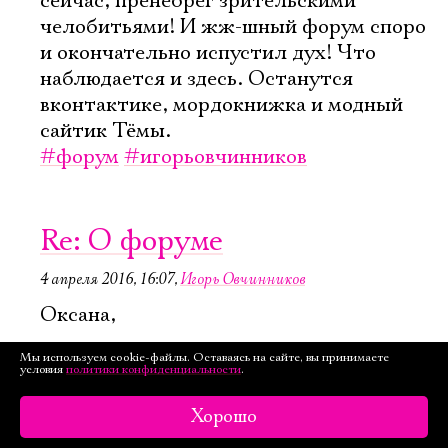
сейчас, пренебрег зрительскими
челобитьями! И жж-шный форум споро
и окончательно испустил дух! Что
наблюдается и здесь. Останутся
вконтактике, мордокнижка и модный
сайтик Тёмы.
#форум
#игорьовчинников
Re: О форуме
4 апреля 2016, 16:07
,
Игорь Овчинников
Оксана,
Мы используем cookie-файлы. Оставаясь на сайте, вы принимаете
Спасибо за чётко сформулированные и
условия
политики конфиденциальности
.
разумные пожелания.
Хорошо
Отправился разбираться, что из этого