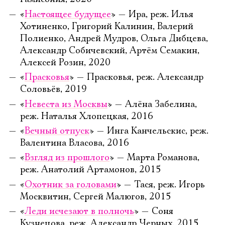
«
Настоящее будущее
» — Ира, реж. Илья
Хотиненко, Григорий Калинин, Валерий
Полиенко, Андрей Мудров, Ольга Дибцева,
Александр Собичевский, Артём Семакин,
Алексей Розин, 2020
«
Прасковья
» — Прасковья, реж. Александр
Соловьёв, 2019
«
Невеста из Москвы
» — Алёна Забелина,
реж. Наталья Хлопецкая, 2016
«
Вечный отпуск
» — Инга Канчельскис, реж.
Валентина Власова, 2016
«
Взгляд из прошлого
» — Марта Романова,
реж. Анатолий Артамонов, 2015
«
Охотник за головами
» — Тася, реж. Игорь
Москвитин, Сергей Малюгов, 2015
«
Леди исчезают в полночь
» — Соня
Кузнецова, реж. Александр Черных, 2015