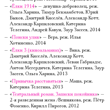
«
Ёлки 1914
» — девушка-доброволец, реж.
Ольга Харина, Тимур Бекмамбетов, Юрий
Быков, Дмитрий Киселёв, Александр Котт,
Александр Карпиловский, Катерина
Телегина, Андрей Кавун, Заур Засеев, 2014
«
Поиски улик
» — Вера, реж. Илья
Хотиненко, 2014
«
Ёлки 3 (киноальманах)
» — Вика, реж.
Дмитрий Киселёв, Александр Котт,
Александр Карпиловский, Леван Габриадзе,
Антон Мегердичев, Катерина Телегина, Заур
Засеев, Ольга Харина, 2013
«
Привычка расставаться
» — Маша, реж.
Катерина Телегина, 2013
«
Театральный роман. Записки покойника
» —
2-я разведенная жена /Вешнякова, реж. Пётр
Фоменко, Кирилл Пирогов, 2012