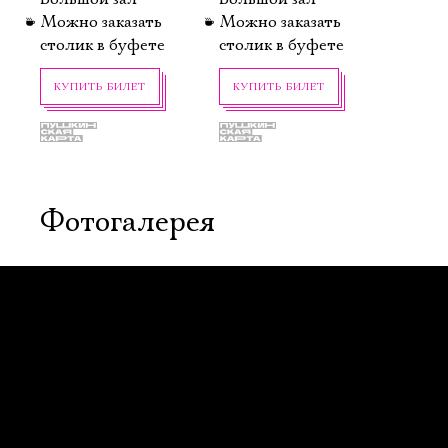
Можно заказать
Можно заказать
столик в буфете
столик в буфете
КУПИТЬ БИЛЕТ
КУПИТЬ БИЛЕТ
Ознакомиться
Фотогалерея
27 сентября,
7 октября, 19:00
19:00
Сон в летнюю
Театральный
ночь
роман
Новая сцена,
(Записки
Большой зал
покойника)
Можно заказать