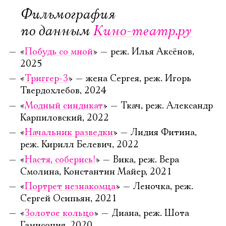
Фильмография
по данным
Кино-театр.ру
«
Побудь со мной
» — реж. Илья Аксёнов,
2025
«
Триггер-3
» — жена Сергея, реж. Игорь
Твердохлебов, 2024
«
Модный синдикат
» — Ткач, реж. Александр
Карпиловский, 2022
«
Начальник разведки
» — Лидия Фитина,
реж. Кирилл Белевич, 2022
«
Настя, соберись!
» — Вика, реж. Вера
Смолина, Константин Майер, 2021
«
Портрет незнакомца
» — Леночка, реж.
Сергей Осипьян, 2021
«
Золотое кольцо
» — Диана, реж. Шота
Гамисония, 2020