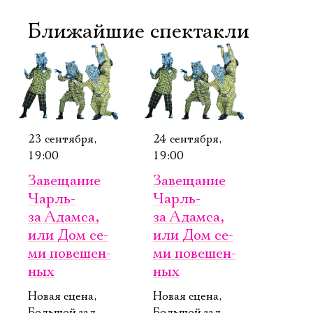
Ближайшие спектакли
23 сентября,
24 сентября,
19:00
19:00
Завещание
Завещание
Чарль­
Чарль­
за Адам­са,
за Адам­са,
или Дом се­
или Дом се­
ми по­ве­шен­
ми по­ве­шен­
Электропочта
ных
ных
Новая сцена,
Новая сцена,
Имя
Большой зал
Большой зал