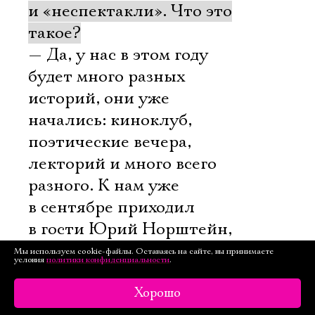
и «неспектакли». Что это
такое?
— Да, у нас в этом году
будет много разных
историй, они уже
начались: киноклуб,
поэтические вечера,
лекторий и много всего
разного. К нам уже
в сентябре приходил
в гости Юрий Норштейн,
историк кино Наум
Мы используем cookie-файлы. Оставаясь на сайте, вы принимаете
условия
политики конфиденциальности
.
Клейман прочитал
лекцию про Эйзенштейна
Хорошо