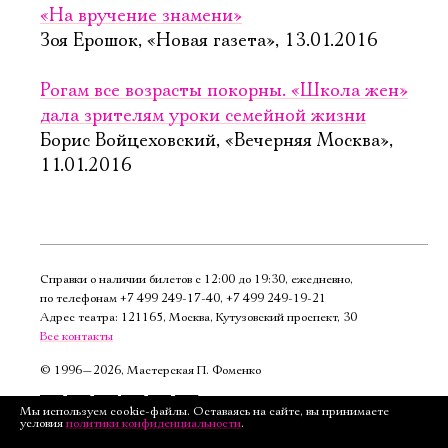
«На вручение знамени»
Зоя Ерошок, «Новая газета», 13.01.2016
Рогам все возрасты покорны. «Школа жен»
дала зрителям уроки семейной жизни
Борис Войцеховский, «Вечерняя Москва»,
11.01.2016
Справки о наличии билетов с 12:00 до 19:30, ежедневно,
по телефонам
+7 499 249‑17‑40
,
+7 499 249‑19‑21
Адрес театра: 121165, Москва, Кутузовский проспект, 30
Все контакты
©
1996—2026, Мастерская П. Фоменко
Подписаться
Мы используем cookie-файлы. Оставаясь на сайте, вы принимаете
условия
политики конфиденциальности
.
на рассылку