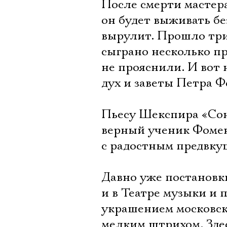
После смерти мастер
он будет выживать бе
вырулит. Прошло три
сыграно несколько пр
не прояснили. И вот 
дух и заветы Петра Ф
Пьесу Шекспира «Сон
верный ученик Фомен
с радостным предвку
Давно уже постановк
и в Театре музыки и
украшением московск
мелким штрихом. Зде