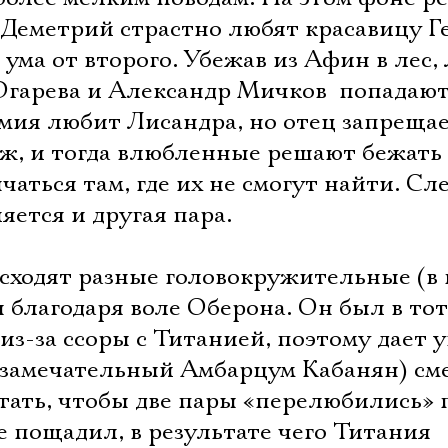
 Деметрий страстно любят красавицу Г
 ума от второго. Убежав из Афин в лес,
Огарева и Александр Мичков  попадаю
рмия любит Лисандра, но отец запреща
уж, и тогда влюбленные решают бежать
чаться там, где их не смогут найти. Сл
яется и другая пара.
исходят разные головокружительные (в
 благодаря воле Оберона. Он был в то
из-за ссоры с Титанией, поэтому дает 
 (замечательный Амбарцум Кабанян) см
Электропочта
утать, чтобы две пары «перелюбились» 
е пощадил, в результате чего Титания