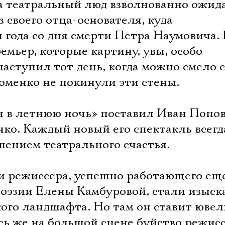
а театральный люд взволнованно ожида
з своего отца-основателя, куда
 года со дня смерти Петра Наумовича.
емьер, которые картину, увы, особо
наступил тот день, когда можно смело с
оменко не покинули эти стены.
 в летнюю ночь» поставил Иван Поповс
ко. Каждый новый его спектакль всег
шением театрального счастья.
и режиссера, успешно работающего ещ
 поэзии Елены Камбуровой, стали изыс
ого ландшафта. Но там он ставит ювел
сь же на большой сцене буйство режис