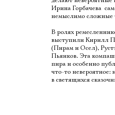
делают невероятные 
Ирина Горбачева  с
немыслимо сложные 
В ролях ремесленник
выступили Кирилл Пи
(Пирам и Осел), Рус
Пьянков. Эта компаш
пира и особенно публи
что-то невероятное: 
в светящихся сказочн