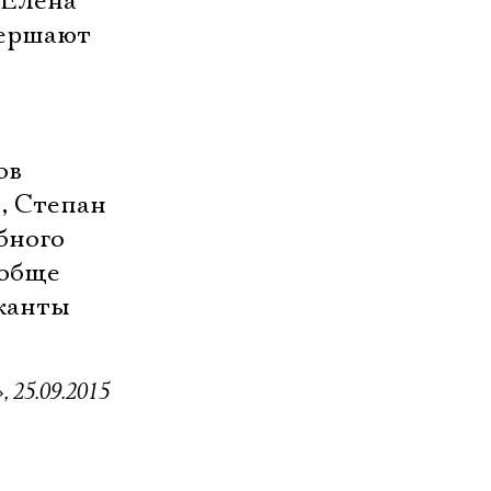
Елена 
вершают
ов
, Степан
бного
ообще
ыканты
 25.09.2015