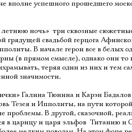
не вполне успешного прошедшего моск
в летнюю ночь»  три сквозные сюжетны
ой грядущей свадьбой герцога Афинско
политы. В начале герои все в белых о
рны (в прямом смысле), однако они то 
храмывать, теряя один из них и тем с
енной значимости.
ички» Галина Тюнина и Карэн Бадалов
вь Тезея и Ипполиты, на пути которой
е проблемы. В другой, сказочной, реа
 в царицу и царя эльфов  Титанию и 
более мелким поводам. На этом фоне р