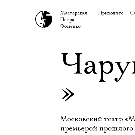
Мастерская
Приходите
С
Петра
В сентябре
С
Фоменко
В октябре
Н
Гастроли
Н
Чару
Доступ для ин
В
Правила посе
В
»
Как добраться
Ф
Московский театр «М
премьерой прошлого 