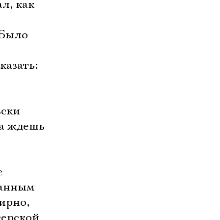
л, как
 Было
казать:
ки 
да ждешь
е
канным
ирно,
серской