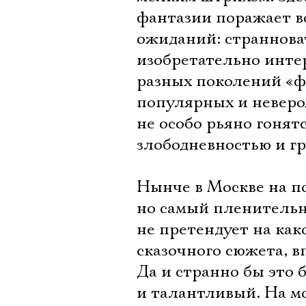
фантазии поражает в
ожиданий: страннова
изобретательно инте
разных поколений «ф
популярных и невероя
не особо рьяно гонят
злободневностью и г
Нынче в Москве на по
но самый пленительны
не претендует на как
сказочного сюжета, в
Да и странно бы это
и талантливый. На мо