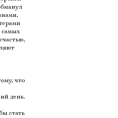
обманул
анами,
ктерами
 самых
счастью,
бляют
,
ому, что
ий день.
бы стать