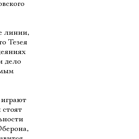
овского
е линии,
го Тезея
деяниях
и дело
амым
 играют
 стоят
льности
Оберона,
езвится