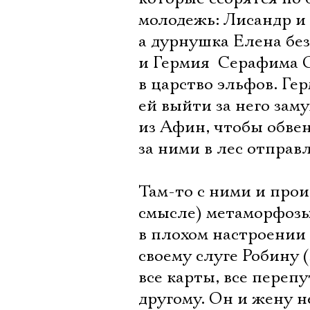
молодежь: Лисандр и
а дурнушка Елена без
и Гермия  Серафима 
в царство эльфов. Ге
ей выйти за него зам
из Афин, чтобы обвен
за ними в лес отправл
Там-то с ними и про
смысле) метаморфозы
в плохом настроении 
своему слуге Робину
все карты, все переп
другому. Он и жену н