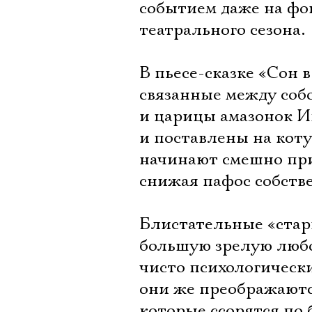
событием даже на фо
театрального сезона.
В пьесе-сказке «Сон 
связанные между соб
и царицы амазонок Ип
и поставлены на коту
начинают смешно при
снижая пафос собств
Блистательные «стар
большую зрелую любо
чисто психологически
они же преображаются
которые ссорятся по 