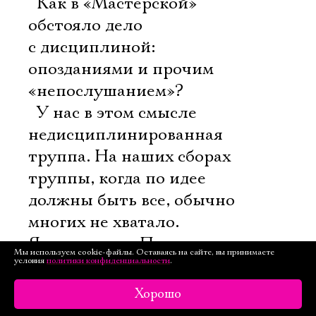
 Как в «Мастерской»
обстояло дело
с дисциплиной:
опозданиями и прочим
«непослушанием»?
 У нас в этом смысле
недисциплинированная
труппа. На наших сборах
труппы, когда по идее
должны быть все, обычно
многих не хватало.
Я помню, что Петр
Мы используем cookie-файлы. Оставаясь на сайте, вы принимаете
условия
Наумович сказал (он это
политики конфиденциальности
.
повторял из года в год,
Хорошо
на самом деле): «Видимо,