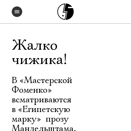
Жалко
чижика!
В «Мастерской
Фоменко»
всматриваются
в «Египетскую
марку»  прозу
Мандельштама,