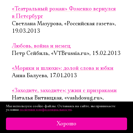
«Театральный роман» Фоменко вернулся
в Петербург
Светлана Мазурова, «Российская газета»,
19.03.2013
Любовь, война и немец
Петр Сейбиль, «VTBrussia.ru», 15.02.2013
«Моряки и шлюхи»: долой слова и юбки
Анна Балуева, 17.01.2013
«Заходите, заходите»: ужин с призраками
Наталья Витвицкая, «vashdosug.ru»,
17.01.2013
Мы используем cookie-файлы. Оставаясь на сайте, вы принимаете
условия
политики конфиденциальности
.
Хорошо