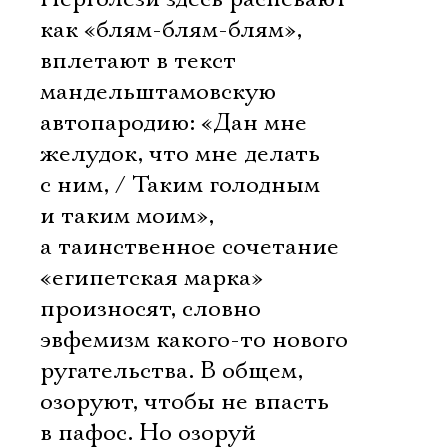
Имя
как «блям-блям-блям»,
вплетают в текст
мандельштамовскую
автопародию: «Дан мне
Ознакомиться
желудок, что мне делать
с ним, / Таким голодным
и таким моим»,
а таинственное сочетание
«египетская марка»
произносят, словно
эвфемизм какого-то нового
ругательства. В общем,
озоруют, чтобы не впасть
в пафос. Но озоруй 