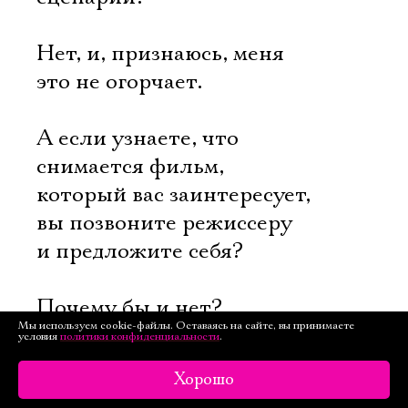
Нет, и, признаюсь, меня
это не огорчает.
А если узнаете, что
снимается фильм,
который вас заинтересует,
вы позвоните режиссеру
и предложите себя?
Почему бы и нет?
Мы используем cookie-файлы. Оставаясь на сайте, вы принимаете
Это же работа. То, что
условия
политики конфиденциальности
.
не позволяет актеру снять
Хорошо
трубку и набрать номер,