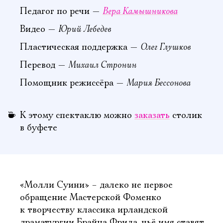
Вера Камышникова
Педагог по речи —
Юрий Лебедев
Видео —
Олег Глушков
Пластическая поддержка —
Михаил Стронин
Перевод —
Мария Бессонова
Помощник режиссёра —
К этому спектаклю можно
заказать
столик
в буфете
«Молли Суини» – далеко не первое
обращение Мастерской Фоменко
к творчеству классика ирландской
драматургии Брайна Фрила, чьё имя ставят