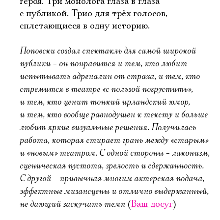
героя. Три монолога глаза в глаза
с публикой. Трио для трёх голосов,
сплетающиеся в одну историю.
Поповски создал спектакль для самой широкой
публики – он понравится и тем, кто любит
испытывать адреналин от страха, и тем, кто
стремится в театре «с пользой погрустить»,
и тем, кто ценит тонкий ирландский юмор,
и тем, кто вообще равнодушен к тексту и больше
любит яркие визуальные решения. Получилась
работа, которая стирает грань между «старым»
и «новым» театром. С одной стороны – лаконизм,
сценическая пустота, зрелость и сдержанность.
С другой – привычная многим актерская подача,
эффектные мизансцены и отлично выдержанный,
не дающий заскучать темп
(
Ваш досуг
)