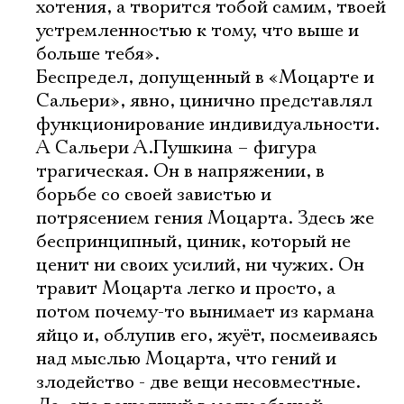
хотения, а творится тобой самим, твоей
устремленностью к тому, что выше и
больше тебя».
Беспредел, допущенный в «Моцарте и
Сальери», явно, цинично представлял
функционирование индивидуальности.
А Сальери А.Пушкина – фигура
трагическая. Он в напряжении, в
борьбе со своей завистью и
потрясением гения Моцарта. Здесь же
беспринципный, циник, который не
ценит ни своих усилий, ни чужих. Он
Электропочта
травит Моцарта легко и просто, а
потом почему-то вынимает из кармана
яйцо и, облупив его, жуёт, посмеиваясь
Имя
над мыслью Моцарта, что гений и
злодейство - две вещи несовместные.