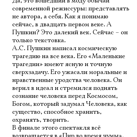
Да, это вошедший в моду обычай
современной режиссуры: представлять
не автора, а себя. Как я понимаю
Ознакомиться
сейчас, в двадцать первом веке. А
Пушкин? Это далекий век. Сейчас – он
только текстовка.
А.С. Пушкин написал космическую
трагедию на все века. Его «Маленькие
трагедии» имеют ясную и точную
сверхзадачу. Его ужасали моральные и
нравственные уродства человека. Он
верил в идеал и стремился поднять
сознание человека перед Космосом,
Богом, который задумал Человека, как
существо, способное хранить,
охранять, творить.
В финале этого спектакля всё
возвращается в «Пир во время чумы».