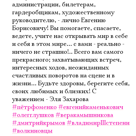
администрации, билетерам,
гардеробщикам, художественному
руководителю, - лично Евгению
Борисовичу! Вы помогаете, спасаете,
ведете, учите нас открывать мир в себе
и себя в этом мире... с вами - реально -
ничего не страшно!.. Всего вам самого
прекрасного; захватывающих встреч,
интересных ходов, неожиданных
счастливых поворотов на сцене и в
жизни... Будьте здоровы, берегите себя,
своих любимых и близких! С
уважением - Эля Захарова
#пётрфоменко
#евгенийкаменькович
#олегглушков
#веракамышникова
#дмитрийкрымов
#владимирIIIстепени
#волкииовцы