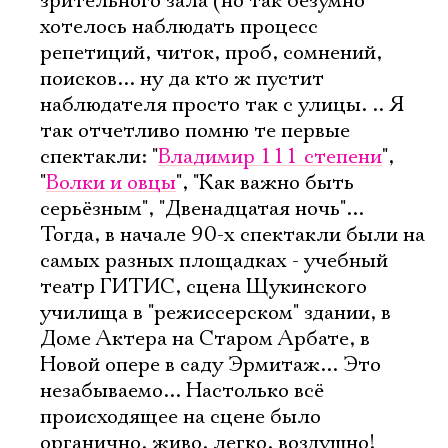
зрительного зала (но так безумно
хотелось наблюдать процесс
репетиций, читок, проб, сомнений,
Имя
поисков... ну да кто ж пустит
наблюдателя просто так с улицы. .. Я
так отчетливо помню те первые
спектакли: "
Владимир 111 степени
",
"
Волки и овцы
", "Как важно быть
Ознакомиться
серьёзным", "Двенадцатая ночь"...
Тогда, в начале 90-х спектакли были на
самых разных площадках - учебный
театр ГИТИС, сцена Щукинского
училища в "режиссерском" здании, в
Доме Актера на Старом Арбате, в
Новой опере в саду Эрмитаж... Это
незабываемо... Настолько всё
происходящее на сцене было
органично, живо, легко, воздушно!