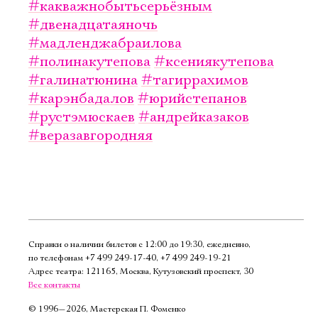
#какважнобытьсерьёзным
#двенадцатаяночь
#мадленджабраилова
#полинакутепова
#ксениякутепова
#галинатюнина
#тагиррахимов
#карэнбадалов
#юрийстепанов
#рустэмюскаев
#андрейказаков
#веразавгородняя
Справки о наличии билетов с 12:00 до 19:30, ежедневно,
по телефонам
+7 499 249‑17‑40
,
+7 499 249‑19‑21
Адрес театра: 121165, Москва, Кутузовский проспект, 30
Все контакты
©
1996—2026, Мастерская П. Фоменко