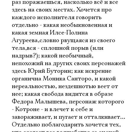
раз поражаешься, насколько всё и все
здесь на своих местах. Хочется про
Имя
каждого исполнителя говорить
отдельно - какая необыкновенная и
какая земная Илсе-Полина
Агуреева,словно рвущаяся из своего
тела,вся - сплошной порыв (или
Ознакомиться
надрыв?); какой необычный,
непохожий на других своих персонажей
здесь Юрий Буторин; как искренне
органична Моника Санторо, и какой
нереальностью, нездешнотью веет от
нее; какая свобода видится в образе
Федора Малышева, персонаж которого
- Котроне - и влечет к себе и
завораживает, и пугает и отталкивает...
Отдельно поблагодарить хочется тех,