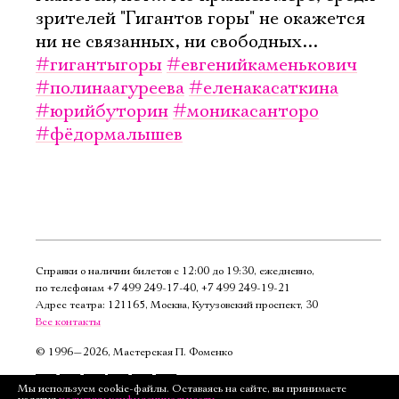
зрителей "Гигантов горы" не окажется
ни не связанных, ни свободных...
#гигантыгоры
#евгенийкаменькович
#полинаагуреева
#еленакасаткина
#юрийбуторин
#моникасанторо
#фёдормалышев
Справки о наличии билетов с 12:00 до 19:30, ежедневно,
по телефонам
+7 499 249‑17‑40
,
+7 499 249‑19‑21
Адрес театра: 121165, Москва, Кутузовский проспект, 30
Все контакты
©
1996—2026, Мастерская П. Фоменко
Подписаться
Мы используем cookie-файлы. Оставаясь на сайте, вы принимаете