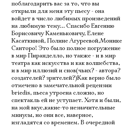
поблагодарить вас за то, что вы
открыли для меня эту пьесу - она
войдет в число любимых произведений
на любимую тему... Спасибо Евгению
Борисовичу Каменьковичу, Елене
Касаткиной, Полине Агуреевой,Монике
Санторо! Это было полное погружение
в мир Пиранделло, но также - и в мир
театра как искусства и как волшебства,
и в мир иллюзий и снов(чьих? - автора?
создателей? зрителей?)Как верно было
отмечено в замечательной рецензии
briedis, пьеса утроена сложно, но
спектакль ей не уступает. Хотя и были,
на мой вкус,какие-то незначительные
минусы, но они все, наверное,
Электропочта
изгладятся со временем. В очередной