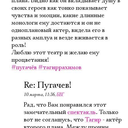
плана. Видно как он вкладывает душу в
своих героев как тонко показывает
чувства и эмоции, какие длинные
монологи ему достаются и он не
одноплановый актер, видела его в
Электропочта
разных амплуа и везде вживается в
роль!
Люблю этот театр и желаю ему
Имя
процветания!
#пугачёв
#тагиррахимов
Re: Пугачев!
Ознакомиться
10 марта, 11:36
,
БВГ
Рад, что Вам понравился этот
замечательный
спектакль
. Только
вот не соглашусь, что
Тагир
- актёр
второго плана. Между прочим,