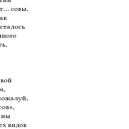
огий
т… совы,
как
осталось
нного
ть,
ивой
м,
пожалуй,
сов»,
аны
ех видов