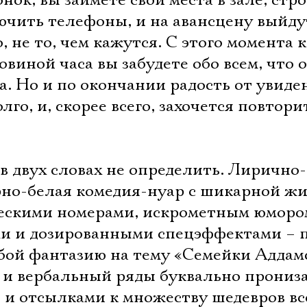
нок, вы займете свои места в зале, стр
ючить телефоны, и на авансцену выйду
, не то, чем кажутся. С этого момента 
овиной часа вы забудете обо всем, что 
а. Но и по окончании радость от увиде
лго, и, скорее всего, захочется повтори
 двух словах не определить. Лирично-
но-белая комедия-нуар с шикарной ж
ескими номерами, искрометным юморо
и и дозированными спецэффектами – 
обой фантазию на тему «Семейки Аддам
 и вербальный ряды буквально прониз
 и отсылками к множеству шедевров вс