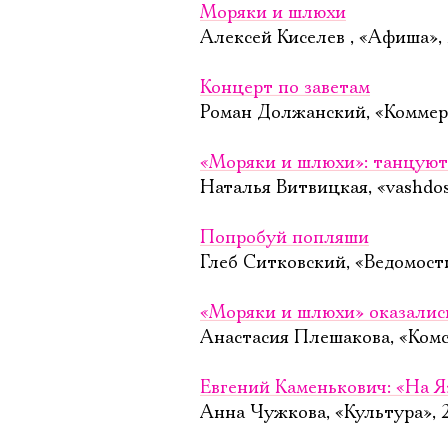
Моряки и шлюхи
Алексей Киселев , «Афиша»,
Концерт по заветам
Роман Должанский, «Коммерс
«Моряки и шлюхи»: танцуют
Наталья Витвицкая, «vashdos
Попробуй попляши
Глеб Ситковский, «Ведомост
«Моряки и шлюхи» оказали
Анастасия Плешакова, «Комс
Евгений Каменькович: «На 
Анна Чужкова, «Культура», 