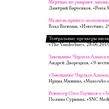
Мертвые не умирают: мюзик
Дмитрий Барченков, «Posta M
Медведь пришел: московских
Влад Васюхин, «Известия», 2
Театральные премьеры июля
«The Vanderlust», 28.06.201
Завещание Чарльза Адамса 
Андрей Дворецков, «Э-вести
«Завещание Чарль­за Адам­са,
Ирина Мишина, «Musecube.o
Режиссер Олег Глушков о «
Полина Сурнина, «SNC Media