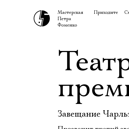
Мастерская
Приходите
С
Петра
В сентябре
С
Фоменко
В октябре
Н
Гастроли
Н
Теат
Доступ для ин
В
Правила посе
В
прем
Как добраться
Ф
Завещание Чарль