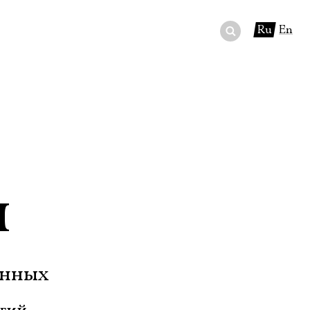
Ru
En
ный сертификат
ры
в буфете
я
енных