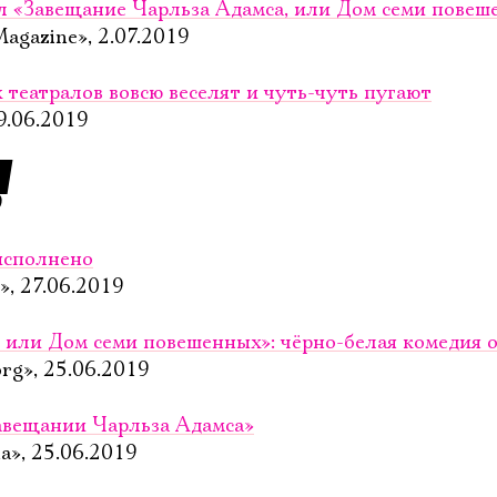
л «Завещание Чарльза Адамса, или Дом семи повеш
agazine», 2.07.2019
Ознакомиться
 театралов вовсю веселят и чуть-чуть пугают
9.06.2019
9
исполнено
», 27.06.2019
 или Дом се­ми по­ве­шен­ных»: чёрно-белая комедия
rg», 25.06.2019
Завещании Чарльза Адамса»
», 25.06.2019