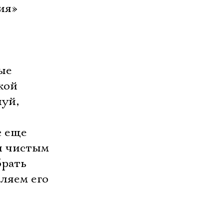
ия»
ые
кой
луй,
с еще
 и чистым
брать
ляем его