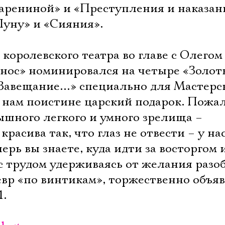
Карениной» и «Преступления и наказан
Луну» и «Сияния».
королевского театра во главе с Олегом
нос» номинировался на четыре «Золот
«Завещание…» специально для Мастерс
м нам поистине царский подарок. Пожа
ышного легкого и умного зрелища –
 красива так, что глаз не отвести – у на
перь вы знаете, куда идти за восторгом
с трудом удерживаясь от желания разо
вр «по винтикам», торжественно объяв
1.