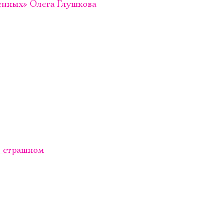
енных» Олега Глушкова
 о страшном