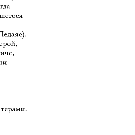
гда
вшегося
едаяс).
ерой,
иче,
ни
ктёрами.