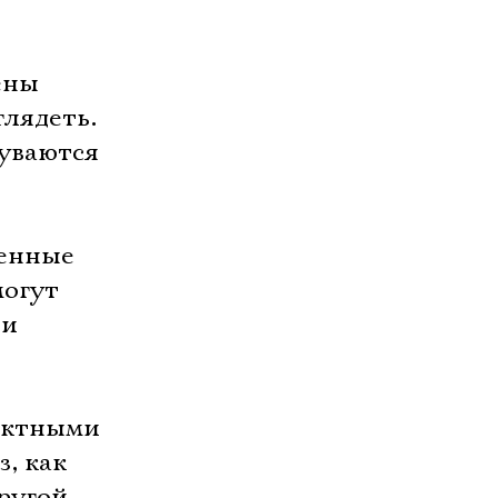
ены
глядеть.
буваются
венные
могут
ти
фектными
, как
другой