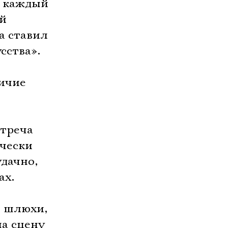
и каждый
ый
а ставил
сства».
личие
стреча
ически
дачно,
ах.
и шлюхи,
на сцену