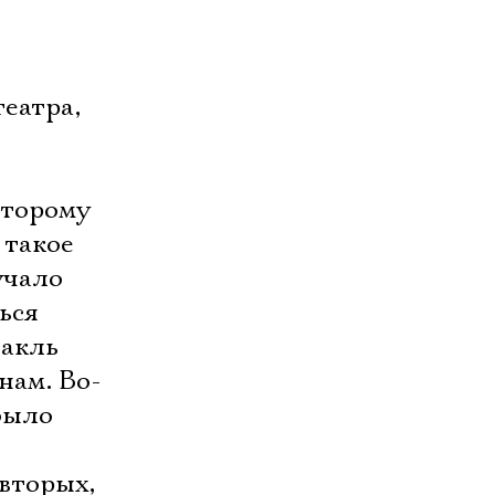
театра,
оторому
 такое
учало
ься
такль
нам. Во-
было
вторых,