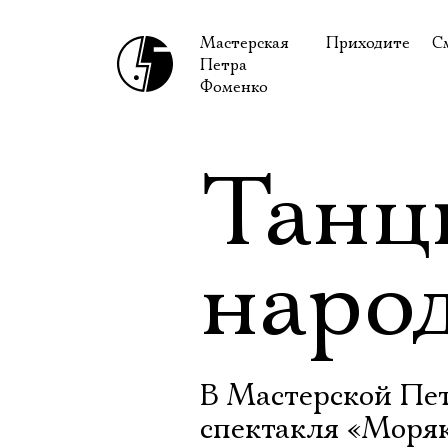
Мастерская
Приходите
С
Петра
В сентябре
С
Фоменко
В октябре
Н
Гастроли
Н
Танц
Доступ для ин
В
Правила посе
В
наро
Как добраться
Ф
В Мастерской Пе
спектакля «Моряк