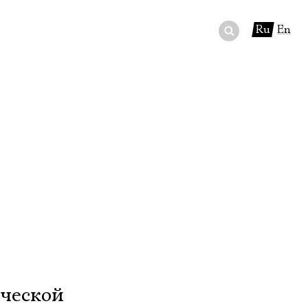
Ru
En
ный сертификат
ры
в буфете
ической