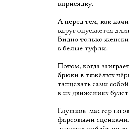
вприсядку.
А перед тем, как начн
вдруг опускается дли
Видно только женски
в белые туфли.
Потом, когда заиграе
брюки в тяжёлых чёрн
танцевать сами собой
в их движениях будет
Глушков  мастер гэг
фарсовыми сценками. 
девушка найдёт по го