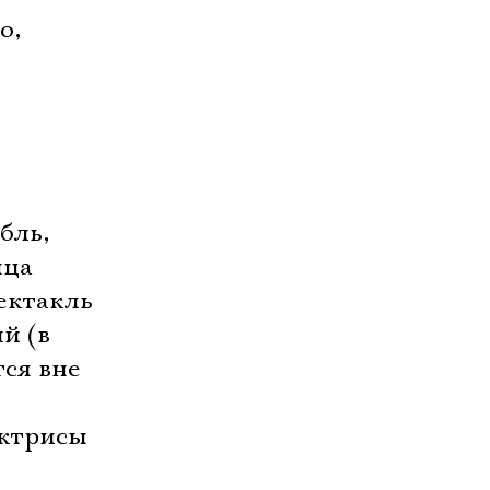
о,
бль,
нца
пектакль
й (в
тся вне
,
актрисы