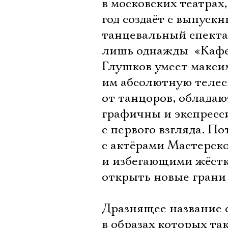
в московских театрах
год создаёт с выпус
танцевальный спекта
лишь однажды  «Кафе
Глушков умеет максим
им абсолютную телесн
от танцоров, обладают
графичны и экспресси
с первого взгляда. П
с актёрами Мастерск
и избегающими жёстк
открыть новые грани 
Дразнящее название с
в образах которых та