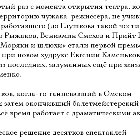
ртый раз с момента открытия театра, ко
территорию чужака  режиссёра, не учи
 работавшего (до Глушкова такой чести
р Рыжаков, Вениамин Смехов и Прийт П
 «Моряки и шлюхи» стали первой премь
при новом худруке Евгении Каменьков
 из последних, задуманных ещё при жиз
менко.
ков, когда-то танцевавший в Омском
и затем окончивший балетмейстерский
сё время работает с драматическими а
еское решение десятков спектаклей