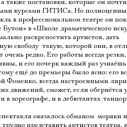
, а также постановки, которые он почт
кными курсами ГИТИСа. Но полноценн
кль в профессиональном театре он пок
 Бутон» в «Школе драматического иску
ально раскрепостить артистов, дать
ую свободу  такую, которой они, в от
 очень редко. Его работы всегда резки,
вны, и его почерк каждый раз узнаёшь
отому ещё до премьеры было ясно: его в
ой Фоменко, всегда настроенными лир
их движений, сможет, если обернётся у
и в хореографе, и в дебютантах-танцор
пектакля оказалось обманом  моряки 
к трудно представить артистов театра, 