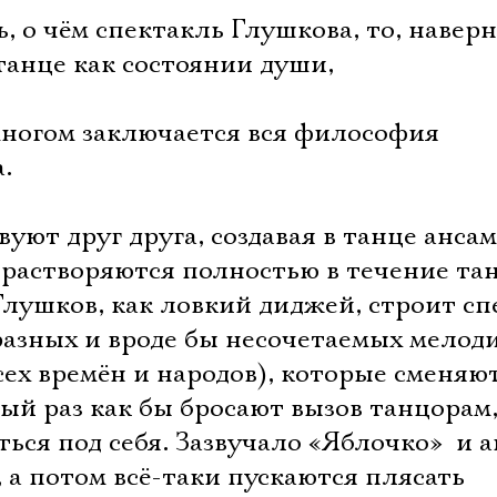
, о чём спектакль Глушкова, то, наверн
 танце как состоянии души,
 многом заключается вся философия
.
уют друг друга, создавая в танце ансам
 растворяются полностью в течение та
 Глушков, как ловкий диджей, строит с
азных и вроде бы несочетаемых мелоди
ех времён и народов), которые сменяю
ый раз как бы бросают вызов танцорам
ься под себя. Зазвучало «Яблочко»  и 
 а потом всё-таки пускаются плясать