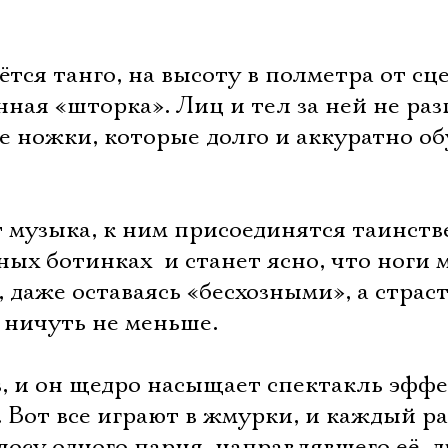
ётся танго, на высоту в полметра от сц
нная «шторка». Лиц и тел за ней не раз
е ножки, которые долго и аккуратно о
т музыка, к ним присоединятся таинст
ых ботинках  и станет ясно, что ноги 
, даже оставаясь «бесхозными», а страс
 ничуть не меньше.
ов, и он щедро насыщает спектакль эф
Вот все играют в жмурки, и каждый раз
лосу одного парня, направлявшего её, 