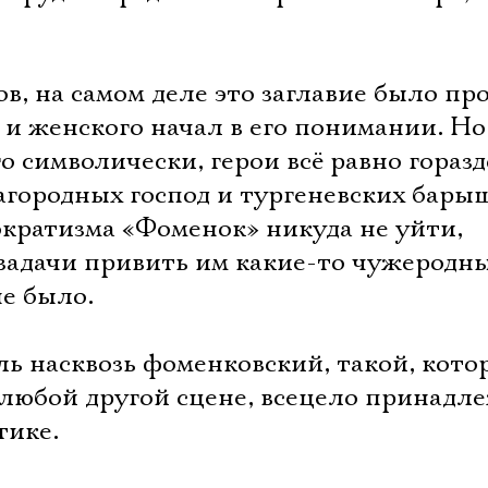
в, на самом деле это заглавие было пр
и женского начал в его понимании. Но
о символически, герои всё равно горазд
агородных господ и тургеневских бары
ократизма «Фоменок» никуда не уйти,
 задачи привить им какие-то чужеродн
не было.
ль насквозь фоменковский, такой, кот
любой другой сцене, всецело принад
Электропочта
тике.