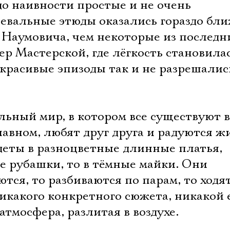
Имя
до наивности простые и не очень
евальные этюды оказались гораздо бли
 Наумовича, чем некоторые из последн
р Мастерской, где лёгкость становила
Ознакомиться
красивые эпизоды так и не разрешалис
льный мир, в котором все существуют 
авном, любят друг друга и радуются ж
деты в разноцветные длинные платья,
ые рубашки, то в тёмные майки. Они
ются, то разбиваются по парам, то ходя
никакого конкретного сюжета, никакой
атмосфера, разлитая в воздухе.