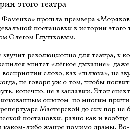
рии этого театра
а Фоменко» прошла премьера «Моряков
цевальной постановки в истории этого 
ом Олегом Глушковым.
 звучит революционно для театра, к к
епился эпитет «лёгкое дыхание»  даже
 восприятии слово, как «шлюха», не зв
огда, не говоря уж о том, чтобы появит
уть, конечно, не в заглавии. Этот спек
рискованным опытом  по многим причи
в репертуаре Мастерской до сих пор не 
еской постановки, равно как и вообще
 в каком-либо жанре помимо драмы. Во-