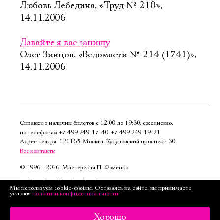
Любовь Лебедина, «Труд № 210»,
14.11.2006
Давайте я вас запишу
Олег Зинцов, «Ведомости № 214 (1741)»,
14.11.2006
Справки о наличии билетов с 12:00 до 19:30, ежедневно,
по телефонам
+7 499 249‑17‑40
,
+7 499 249‑19‑21
Адрес театра: 121165, Москва, Кутузовский проспект, 30
Все контакты
©
1996—2026, Мастерская П. Фоменко
Подписаться
Мы используем cookie-файлы. Оставаясь на сайте, вы принимаете
условия
политики конфиденциальности
.
на рассылку
Версия для слабовидящих
Хорошо