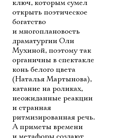
ключ, которым сумел
Имя
открыть поэтическое
богатство
и многоплановость
драматургии Оли
Ознакомиться
Мухиной, поэтому так
органичны в спектакле
конь белого цвета
(Наталья Мартынова),
катание на роликах,
неожиданные реакции
и странная
ритмизированная речь.
А приметы времени
и метафоры создают