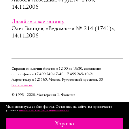
Любовь Лебедина, «Труд № 210»,
14.11.2006
Давайте я вас запишу
Олег Зинцов, «Ведомости № 214 (1741)»,
14.11.2006
Справки о наличии билетов с 12:00 до 19:30, ежедневно,
по телефонам
+7 499 249‑17‑40
,
+7 499 249‑19‑21
Адрес театра: 121165, Москва, Кутузовский проспект, 30
Все контакты
©
1996—2026, Мастерская П. Фоменко
Подписаться
Мы используем cookie-файлы. Оставаясь на сайте, вы принимаете
условия
политики конфиденциальности
.
на рассылку
Версия для слабовидящих
Хорошо