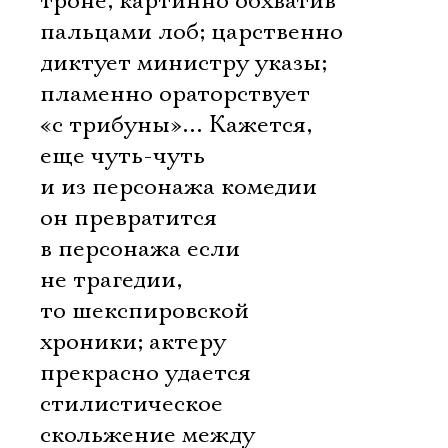
троне, картинно обхватив
Имя
пальцами лоб; царственно
диктует министру указы;
пламенно ораторствует
«с трибуны»… Кажется,
Ознакомиться
еще чуть-чуть 
и из персонажа комедии
он превратится
в персонажа если
не трагедии,
то шекспировской
хроники; актеру
прекрасно удается
стилистическое
скольжение между