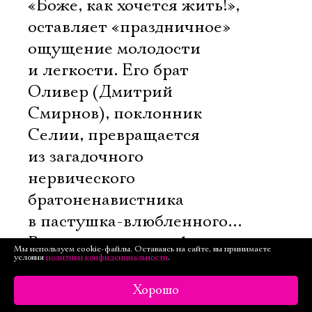
«Боже, как хочется жить!», 
оставляет «праздничное»
ощущение молодости
и легкости. Его брат
Оливер (Дмитрий
Смирнов), поклонник
Селии, превращается
из загадочного
нервического
братоненавистника
в пастушка-влюбленного…
Вот такие метаморфозы
Мы используем cookie-файлы. Оставаясь на сайте, вы принимаете
условия
политики конфиденциальности
.
происходят в Арденнском
лесу!
Хорошо
Даже ветреная