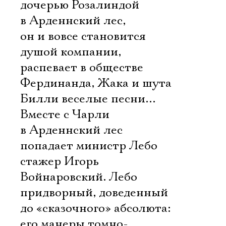
дочерью Розалиндой
в Арденнский лес,
он и вовсе становится
душой компании,
распевает в обществе
Фердинанда, Жака и шута
Билли веселые песни…
Вместе с Чарли
в Арденнский лес
попадает министр Лебо 
стажер Игорь
Войнаровский. Лебо 
придворный, доведенный
до «сказочного» абсолюта:
его манеры томно-