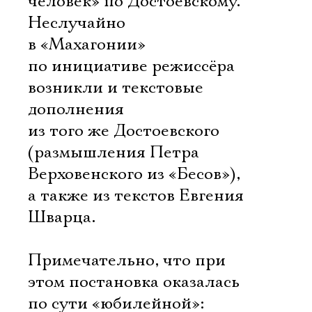
человек» по Достоевскому.
Неслучайно
в «Махагонии»
по инициативе режиссёра
возникли и текстовые
дополнения
из того же Достоевского
Электропочта
(размышления Петра
Верховенского из «Бесов»),
Имя
а также из текстов Евгения
Шварца.
Примечательно, что при
Ознакомиться
этом постановка оказалась
по сути «юбилейной»: