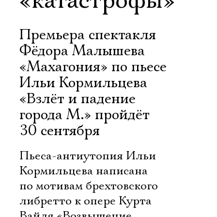
«катастрофы»
Премьера спектакля
Фёдора Малышева
«Махагония» по пьесе
Ильи Кормильцева
«Взлёт и падение
города М.» пройдёт
30 сентября
Пьеса-антиутопия Ильи
Кормильцева написана
по мотивам брехтовского
либретто к опере Курта
Вайля «Возвышение