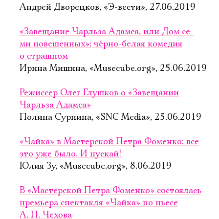
Андрей Дворецков, «Э-вести», 27.06.2019
«Завещание Чарль­за Адам­са, или Дом се­
ми по­ве­шен­ных»: чёрно-белая комедия
о страшном
Ирина Мишина, «Musecube.org», 25.06.2019
Режиссер Олег Глушков о «Завещании
Чарльза Адамса»
Полина Сурнина, «SNC Media», 25.06.2019
«Чайка» в Мастерской Петра Фоменко: все
это уже было. И пускай!
Юлия Зу, «Musecube.org», 8.06.2019
В «Мастерской Петра Фоменко» состоялась
премьера спектакля «Чайка» по пьесе
А. П. Чехова