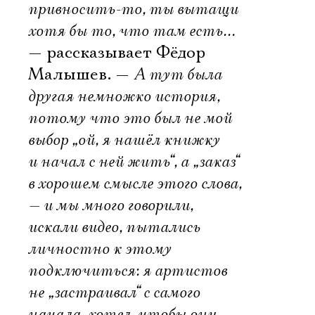
привносить-то, ты вытащи
хотя бы то, что там есть…
— рассказывает Фёдор
Малышев. —
А тут была
другая немножко история,
потому что это был не мой
выбор „ой, я нашёл книжку
и начал с ней жить“, а „заказ“
в хорошем смысле этого слова,
— и мы много говорили,
искали видео, пытались
личностно к этому
подключиться: я артистов
не „застраивал“ с самого
начала, хотел, чтобы они