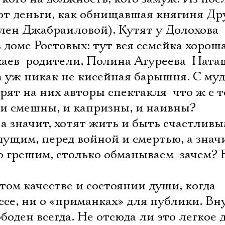
ают деньги, как обнищавшая княгиня Др
лен Джабраиловой). Кутят у Долохова
 доме Ростовых: тут вся семейка хороша
ев  родители, Полина Агуреева  Ната
, а уж никак не кисейная барышня. С му
ят на них авторы спектакля  что ж с т
 и смешны, и капризны, и наивны?
а значит, хотят жить и быть счастлив
ущим, перед войной и смертью, а знач
 грешим, столько обманываем  зачем? В
том качестве и состоянии души, когда
Электропочта
ссе, ни о «приманках» для публики. В
боден всегда. Не отсюда ли это легкое