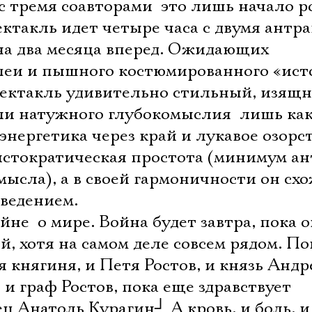
 тремя соавторами  это лишь начало р
ектакль идет четыре часа с двумя антр
а два месяца вперед. Ожидающих
еи и пышного костюмированного «ист
пектакль удивительно стильный, изящ
ли натужного глубокомыслия  лишь ка
энергетика через край и лукавое озорст
ристократическая простота (минимум ан
мысла), а в своей гармоничности он сх
ведением.
йне  о мире. Война будет завтра, пока 
й, хотя на самом деле совсем рядом. По
я княгиня, и Петя Ростов, и князь Андр
 и граф Ростов, пока еще здравствует
ец Анатоль Курагин
┘
А кровь, и боль, и