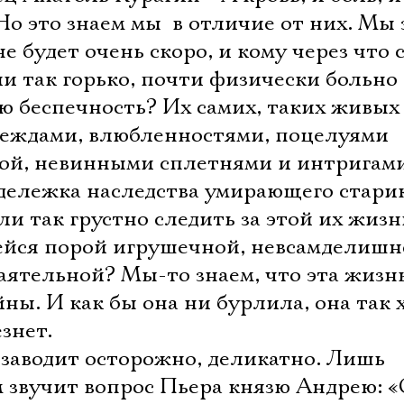
 Но это знаем мы  в отличие от них. Мы 
 не будет очень скоро, и кому через что
ли так горько, почти физически больно
 беспечность? Их самих, таких живых
адеждами, влюбленностями, поцелуями
той, невинными сплетнями и интригам
 дележка наследства умирающего стари
ли так грустно следить за этой их жизнь
ейся порой игрушечной, невсамделишн
баятельной? Мы-то знаем, что эта жизнь
йны. И как бы она ни бурлила, она так 
езнет.
заводит осторожно, деликатно. Лишь
звучит вопрос Пьера князю Андрею: «