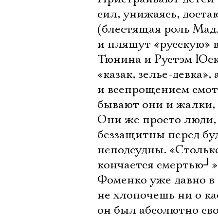
сил, унижаясь, дост
(блестящая роль Мад
и пляшут «русскую» в
Тюнина и Рустэм Юска
«казак, зелье-девка»
и всепрощением смотр
бывают они и жалки,
Они же просто люди, 
беззащитны перед буд
неподсудны. «Столько
кончается смертью
┘
»
Фоменко уже давно в 
не хлопочешь ни о ка
он был абсолютно сво