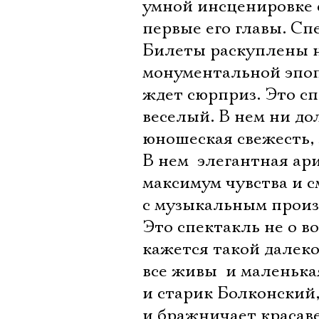
умной инсценировке с
первые его главы. Сп
Билеты раскуплены н
монументальной эпоп
ждет сюрприз. Это с
веселый. В нем ни до
юношеская свежесть, 
В нем  элегантная а
максимум чувства и с
с музыкальным произ
Это спектакль не о во
кажется такой далеко
все живы  и маленька
и старик Болконский,
и бражничает красав