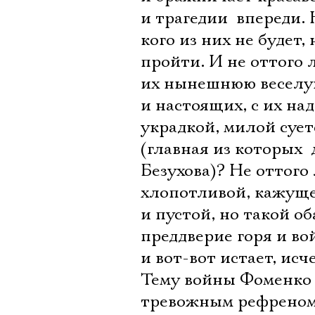
и трагедии  впереди.
кого из них не будет,
пройти. И не оттого 
их нынешнюю веселую
и настоящих, с их н
украдкой, милой суе
(главная из которых 
Безухова)? Не оттого 
хлопотливой, кажущ
и пустой, но такой о
преддверие горя и во
и вот-вот истает, исч
Тему войны Фоменко 
тревожным рефреном 