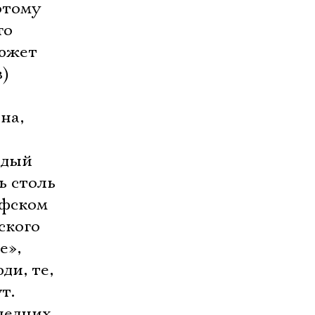
отому
го
сюжет
в)
на,
ждый
ь столь
офском
ского
е»,
ди, те,
т.
ледних