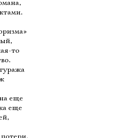
омана,
актами.
оризма»
ный,
кая-то
во.
туража 
ож
она еще
ка еще
ей,
 потери,