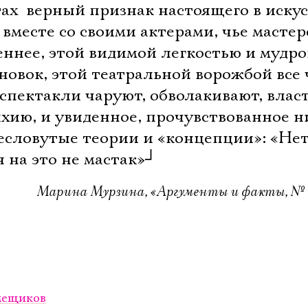
Имя
тах  верный признак настоящего в иску
 вместе со своими актерами, чье мастер
еннее, этой видимой легкостью и мудр
новок, этой театральной ворожбой все
Ознакомиться
а спектакли чаруют, обволакивают, влас
ихию, и увиденное, прочувствованное н
ресловутые теории и «концепции»: «Не
я на это не мастак»
┘
Марина Мурзина, «Аргументы и факты, № 1
омещиков