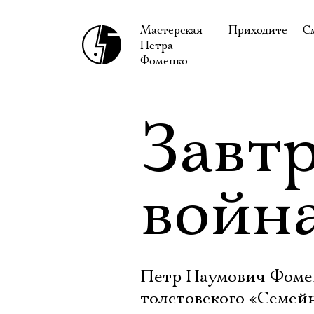
Мастерская
Приходите
С
Петра
В сентябре
С
Фоменко
В октябре
Н
Гастроли
Н
Завт
Доступ для ин
В
Правила посе
В
войн
Как добраться
Ф
Петр Наумович Фомен
толстовского «Семей