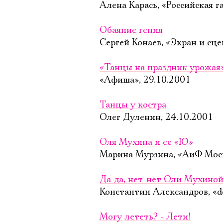
Алена Карась, «Российская га
Обаяние гения
Сергей Конаев, «Экран и сце
«Танцы на праздник урожая
«Афиша», 29.10.2001
Танцы у костра
Олег Дуленин, 24.10.2001
Оля Мухина и ее «Ю»
Марина Мурзина, «АиФ Моск
Да-да, нет-нет Оли Мухино
Константин Александров, «de
Могу лететь? - Лети!