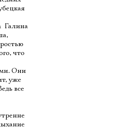
убецкая
  Галина
ша,
дростью
ого, что
ыми. Они
ит, уже
едь все
нутренне
 дыхание