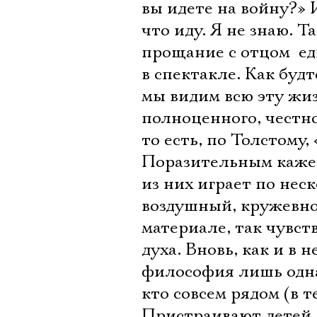
вы идете на войну?» И
что иду. Я не знаю. Т
прощание с отцом  
в спектакле. Как буд
мы видим всю эту жи
полноценного, честн
то есть, по Толстому,
Поразительным кажет
из них играет по неск
воздушный, кружевно
материале, так чувст
духа. Вновь, как и в
философия лишь одна 
кто совсем рядом (в т
Пристраивают детей 