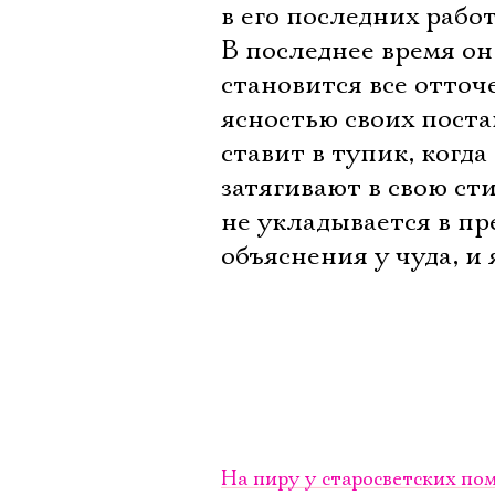
в его последних рабо
В последнее время он
становится все отточ
ясностью своих поста
ставит в тупик, когд
затягивают в свою ст
не укладывается в п
объяснения у чуда, и 
На пиру у старосветских п