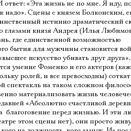
 ответ: «Эта жизнь не по мне. Я иду, п
ак надо». Сцены с князем Болконским, е
единственный истинно драматический 
то глазами князя Андрея (Илья Любимо
знь, где единственной возможностью
ого бытия для мужчины становится вой
 «высшее искусство убивать друг друга».
ся умение Фоменко и его актеров (ка
ольку ролей, и все превосходны) соткат
й спектакль на таком сложном филос
венно материализовать жизнь человече
 недавней «Абсолютно счастливой деревн
 благоговение перед жизнью. И эти лю
еатре этом сцены нет), они просто живу
 кого на должность, кого замуж. Из пос