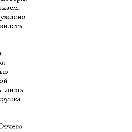
знаем,
 суждено
 видеть
и
ка
ю 
ой
  лишь
хрупка
Отчего