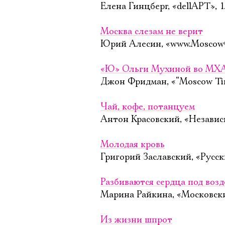
Елена Гинцберг, «dellAPT», 
Москва слезам не верит
Юрий Алесин, «www.MoscowO
«Ю» Ольги Мухиной во МХА
Джон Фридман, «“Moscow Tim
Чай, кофе, потанцуем
Антон Красовский, «Независи
Молодая кровь
Григорий Заславский, «Русс
Разбиваются сердца под воз
Марина Райкина, «Московск
Из жизни шпрот