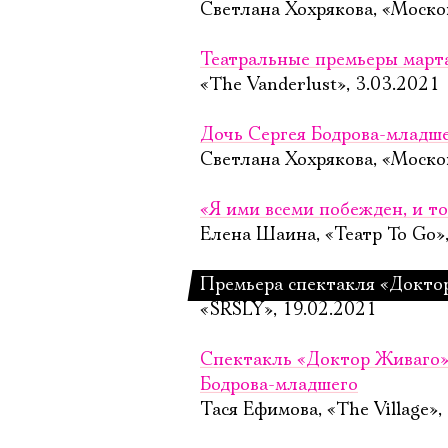
Светлана Хохрякова, «Моско
Театральные премьеры март
«The Vanderlust», 3.03.2021
Дочь Сергея Бодрова-младше
Светлана Хохрякова, «Моско
«Я ими всеми побежден, и то
Елена Шаина, «Театр To Go»
Премьера спектакля «Докто
«SRSLY», 19.02.2021
Спектакль «Доктор Живаго» 
Бодрова-младшего
Тася Ефимова, «The Village»,