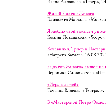
Елена Алдашева, «Театр.», 2
Живой Доктор Живаго
Елизавета Маркова, «Musecu
Я люблю твой замысел упря
Ксения Позднякова, «Scope»,
Кочевники, Триер и Пастерна
«Harpers Bazaar», 16.03.202
«Доктор Живаго» вышел на 
Вероника Словохотова, «Неза
«Игра в людей»
Татьяна Власова, «Театрал»,
В «Мастерской Петра Фомен