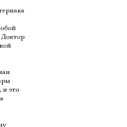
стернака
собой
 Доктор
ской
ван
Лары
 и это
а
ну