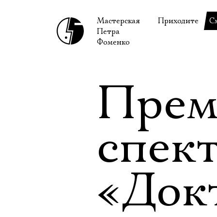
Мастерская
Приходите
С
Петра
В сентябре
С
Фоменко
В октябре
Н
Гастроли
Н
Прем
Доступ для ин
В
Правила посе
В
спек
Как добраться
Ф
«Док