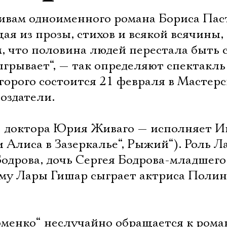
отивам одноименного романа Бориса Па
щая из прозы, стихов и всякой всячины,
, что половина людей перестала быть 
ыгрывает“, — так определяют спектакль
торого состоится 21 февраля в Мастер
создатели.
 — доктора Юрия Живаго — исполняет И
Алиса в За­зер­калье“, Рыжий“). Роль 
одрова, дочь Сергея Бодрова-младшего,
Маму Лары Гишар сыграет актриса Полин
оменко“ неслучайно обращается к рома