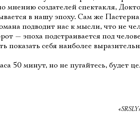
по мнению создателей спектакля, Докт
вается в нашу эпоху. Сам же Пастерна
мана подводит нас к мысли, что не че
орот — эпоха подстраивается под челов
ть показать себя наиболее выразительн
аса 50 минут, но не пугайтесь, будет ц
«SRSLY»