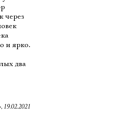
ор
к через
ловек
ека
о и ярко.
елых два
, 19.02.2021