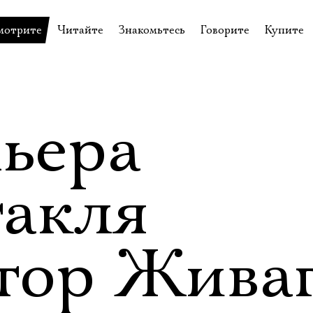
мотрите
Читайте
Знакомьтесь
Говорите
Купите
пектакли
История театра
Пётр Фоменко
Форум
Билеты
еспектакли
Пресса о театре
Евгений Каменькович
Вопросы—ответы
Подароч
а нашей сцене
Новости
Актёры
Контакты
Сувени
ьера
валидов
идеотека
Архив спектаклей
Режиссёры
Личный приём
Столик 
щения
неклассные чтения
Архив проектов
Художники
такля
отовыставка
Благодарности
Руководство
Библиотека Гумилёва
Сотрудники
тор Жива
Официальные документы
Юрий Степанов
Владимир Максимов