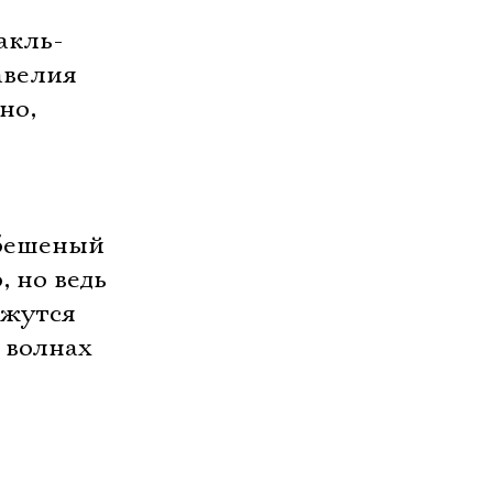
акль-
авелия
но,
 бешеный
 но ведь
ажутся
 волнах