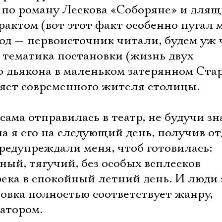
 по роману Лескова «Соборяне» и для
трактом (вот этот факт особенно пугал 
од — первоисточник читали, будем уж 
 тематика постановки (жизнь двух
о дьякона в маленьком затерянном Стар
яет современного жителя столицы.
 сама отправилась в театр, не будучи з
а я его на следующий день, получив о
предупреждали меня, чтоб готовилась:
нный, тягучий, без особых всплесков
река в спокойный летний день. И люди 
овка полностью соответствует жанру,
атором.