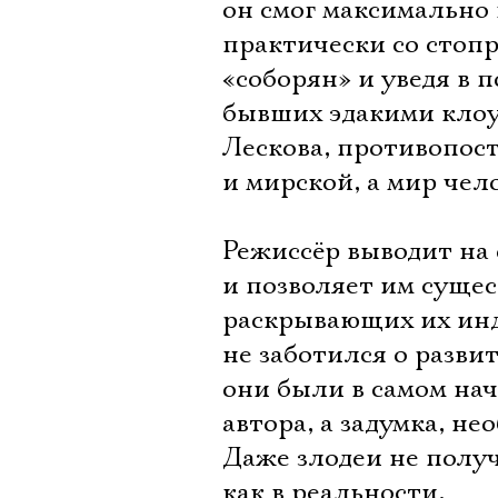
он смог максимально
практически со стоп
«соборян» и уведя в 
бывших эдакими клоу
Лескова, противопост
и мирской, а мир чел
Режиссёр выводит на
и позволяет им сущес
раскрывающих их инд
не заботился о разви
они были в самом нач
автора, а задумка, н
Даже злодеи не получ
как в реальности.