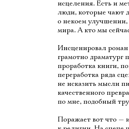
исцеления. Есть и м
люди, которые чают д
о некоем улучшении, 
мира. А кто мы сейча
Инсценировал роман 
грамотно драматург п
проработка книги, п
переработка ряда сце
не исказить мысли пи
качественного превра
по мне, подобный тр
Поражает вот что — 
к религии. На сцене н