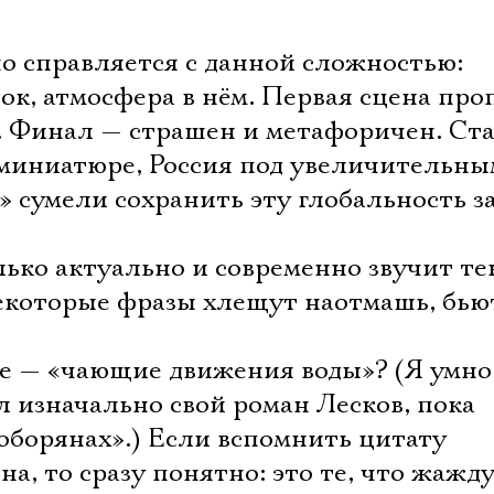
о справляется с данной сложностью:
док, атмосфера в нём. Первая сцена пр
. Финал — страшен и метафоричен. Ст
в миниатюре, Россия под увеличительны
 сумели сохранить эту глобальность з
ько актуально и современно звучит тек
екоторые фразы хлещут наотмашь, бьют
е — «чающие движения воды»? (Я умно 
л изначально свой роман Лесков, пока
оборянах».) Если вспомнить цитату
на, то сразу понятно: это те, что жажд