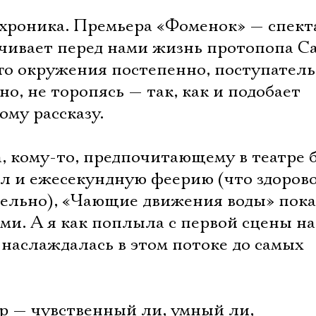
хроника. Премьера «Фоменок» — спект
ачивает перед нами жизнь протопопа С
го окружения постепенно, поступатель
но, не торопясь — так, как и подобает
му рассказу.
а, кому-то, предпочитающему в театре
 и ежесекундную феерию (что здорово,
тельно), «Чающие движения воды» пок
и. А я как поплыла с первой сцены на
 наслаждалась в этом потоке до самых
р — чувственный ли, умный ли,