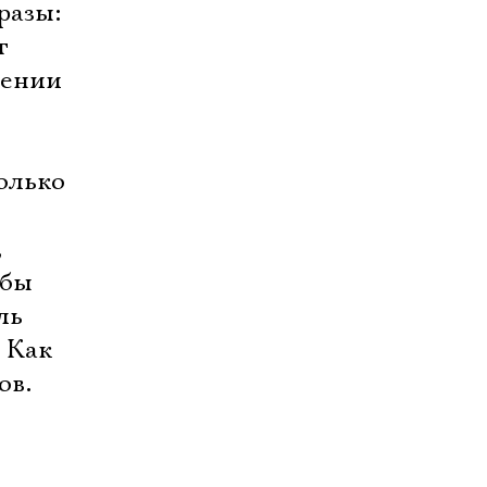
разы:
т
нении
олько
,
обы
ль
 Как
ов.