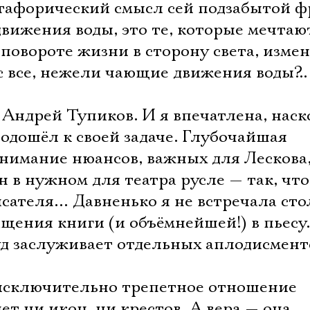
етафорический смысл сей подзабытой ф
вижения воды, это те, которые мечтаю
повороте жизни в сторону света, изме
с все, нежели чающие движения воды?..
Андрей Тупиков. И я впечатлена, наск
одошёл к своей задаче. Глубочайшая
онимание нюансов, важных для Лескова
н в нужном для театра русле — так, чт
сателя… Давненько я не встречала сто
щения книги (и объёмнейшей!) в пьесу.
уд заслуживает отдельных аплодисмент
исключительно трепетное отношение
ет ни икон, ни крестов. А вера — она