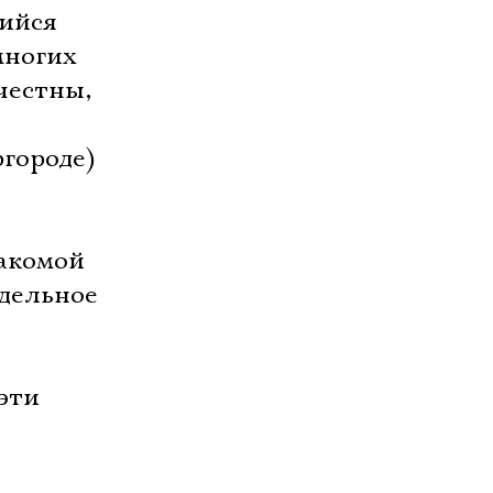
щийся
многих
честны,
городе)
накомой
тдельное
эти