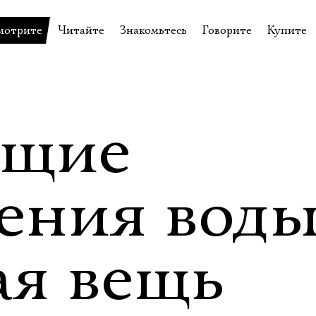
мотрите
Читайте
Знакомьтесь
Говорите
Купите
пектакли
История театра
Пётр Фоменко
Форум
Билеты
еспектакли
Пресса о театре
Евгений Каменькович
Вопросы—ответы
Подароч
а нашей сцене
Новости
Актёры
Контакты
Сувени
щие
валидов
идеотека
Архив спектаклей
Режиссёры
Личный приём
Столик 
щения
неклассные чтения
Архив проектов
Художники
ения воды
отовыставка
Благодарности
Руководство
Библиотека Гумилёва
Сотрудники
ая вещь
Официальные документы
Юрий Степанов
Владимир Максимов