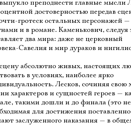
Имя
 выпукло преподнести главные мысли Л
роцентной достоверностью передав сце
почти-гротеск остальных персонажей — 
нами и в романе. Каменькович, следуя
Ознакомиться
авляет два мира: даже не церковный
овека-Савелия и мир дураков и нигилис
 сцену абсолютно живых, настоящих л
твовать в условиях, наиболее ярко
ивидуальность. Лесков, сочиняя свою 
тии характеров и сущностей героев — 
але, такими дошли и до финала (это не
еобходимая для достижения поставленно
ают заслуженного наказания — в общем