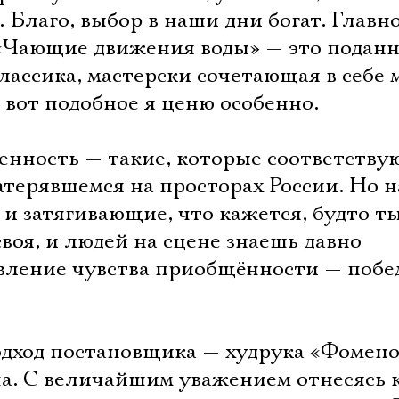
Благо, выбор в наши дни богат. Главн
 «Чающие движения воды» — это поданн
лассика, мастерски сочетающая в себе 
 вот подобное я ценю особенно.
пенность — такие, которые соответству
затерявшемся на просторах России. Но 
и затягивающие, что кажется, будто ты
своя, и людей на сцене знаешь давно
явление чувства приобщённости — побе
Электропочта
одход постановщика — худрука «Фомен
а. С величайшим уважением отнесясь к