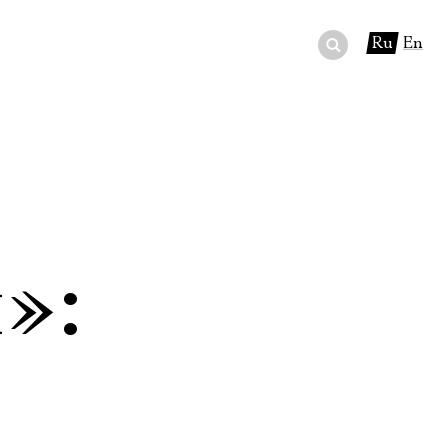
Ru
En
ный сертификат
ры
в буфете
»: