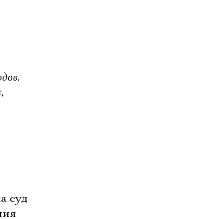
дов.
,
а суд
ния