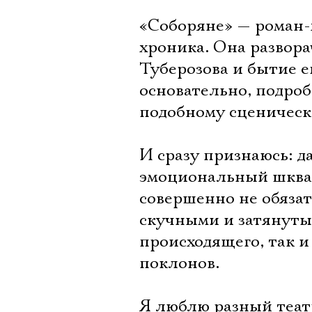
«Соборяне» — роман-
хроника. Она развор
Туберозова и бытие е
основательно, подроб
подобному сценическо
И сразу признаюсь: д
эмоциональный шквал
совершенно не обяза
скучными и затянутым
происходящего, так и
поклонов.
Я люблю разный теат