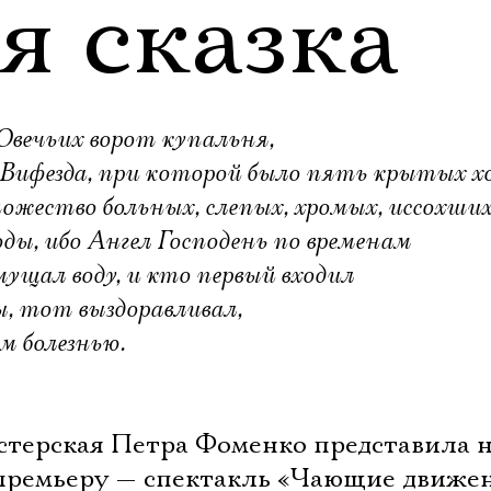
я сказка
 Овечьих ворот купальня,
 Вифезда, при которой было пять крытых хо
ножество больных, слепых, хромых, иссохших
ы, ибо Ангел Господень по временам
мущал воду, и кто первый входил
ы, тот выздоравливал,
м болезнью.
стерская Петра Фоменко представила н
премьеру — спектакль «Чающие движе