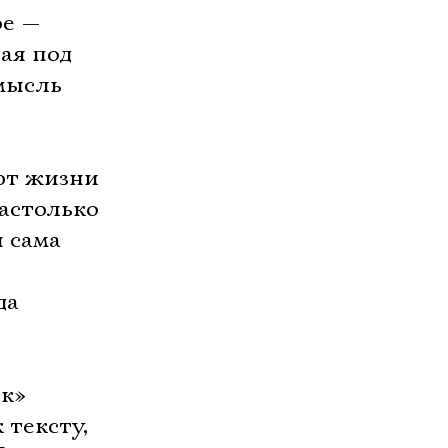
ое —
ая под
мысль
ют жизни
настолько
 сама
да
ок»
 тексту,