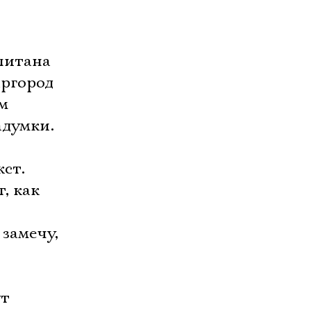
опитана
аргород
м
адумки.
ст.
, как
замечу,
ут