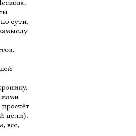
ескова,
ны
по сути,
 замыслу
тов.
юдей —
хронику,
какими
 просчёт
й цели).
, всё,