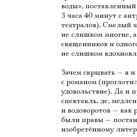
воды», поставленный
3 часа 40 минут с ан
театралов). Смелый х
не слишком многие, а
священников и одног
не слишком вдохновл
Зачем скрывать — я и
с романом (проглотил
удовольствие). Да и 
спектакль, де, медле
и водоворотов — как 
были правы — постан
изобретённому литер