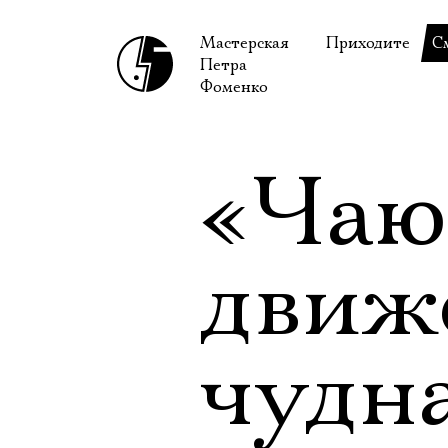
Мастерская
Приходите
С
Петра
В сентябре
С
Фоменко
В октябре
Н
Гастроли
Н
«Чаю
Доступ для ин
В
Правила посе
В
движ
Как добраться
Ф
чудн