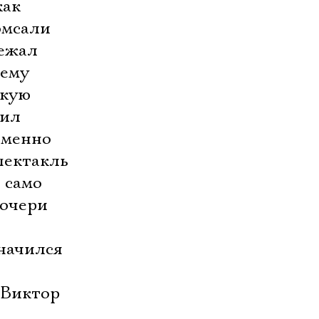
как
омсали
лежал
 ему
скую
дил
еменно
пектакль
 само
дочери
значился
 Виктор