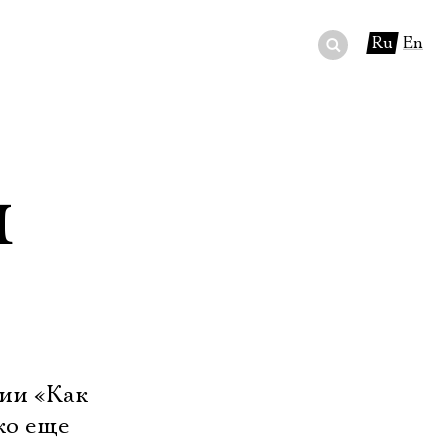
Ru
En
ный сертификат
ры
и
в буфете
дии «Как
ко еще