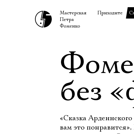
Мастерская
Приходите
С
Петра
В сентябре
С
Фоменко
В октябре
Н
Гастроли
Н
Фоме
Доступ для ин
В
Правила посе
В
без 
Как добраться
Ф
«Сказка Арденнского 
вам это понравится»