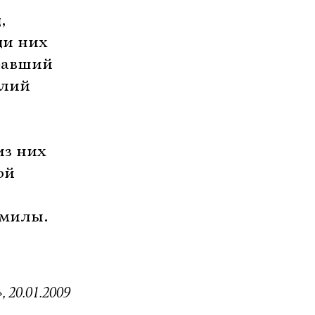
,
ди них
равший
илий
из них
ой
 милы.
 20.01.2009