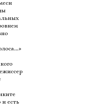
смеси
ды
кальных
ровнем
вно
лоса...»
акого
Режиссер
е
Никите
 и есть