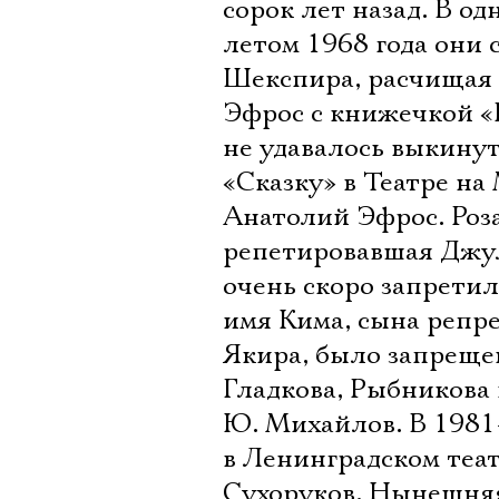
сорок лет назад. В о
летом 1968 года они 
Шекспира, расчищая 
Эфрос с книжечкой «
не удавалось выкину
«Сказку» в Театре на
Анатолий Эфрос. Роз
репетировавшая Джул
очень скоро запретил
имя Кима, сына репр
Якира, было запреще
Гладкова, Рыбникова 
Ю. Михайлов. В 1981
в Ленинградском теат
Сухоруков. Нынешняя 