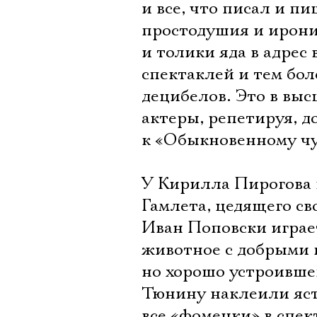
и все, что писал и п
простодушия и ирони
и толики яда в адре
спектаклей и тем бо
децибелов. Это в выс
актеры, репетируя, д
к «Обыкновенному чуд
У Кирилла Пирогова в
Гамлета, цедящего св
Иван Поповски играе
животное с добрыми г
но хорошо устроивше
Тюнину наклеили ястр
все «фоменки» в спек