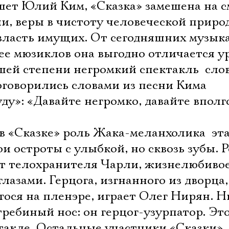
ишет Юлий Ким, «Сказка» замешена на 
и, веры в чистоту человеческой приро
с власть имущих. От сегодняшних музы
лее мюзиклов она выгодно отличается у
шей степени негромкий спектакль  сло
оговорились словами из песни Кима
у»: «Давайте негромко, давайте вполго
 «Сказке» роль Жака-меланхолика  эт
ои остроты с улыбкой, но сквозь зубы. 
т телохранителя Чарли, жизнелюбиво
лазами. Герцога, изгнанного из дворца,
гося на пленэре, играет Олег Нирян. 
ебиный нос: он герцог-узурпатор. Это
такле. Остальные участники «Сказки» 