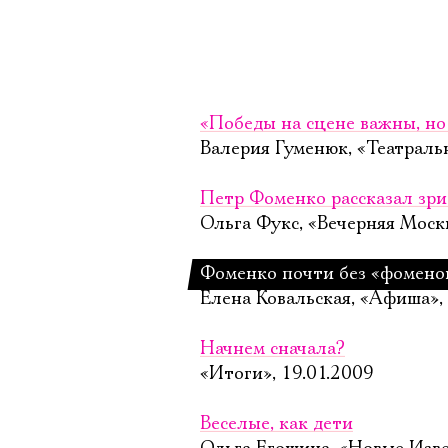
«Победы на сцене важны, но
Валерия Гуменюк, «Театраль
Петр Фоменко рассказал зри
Ольга Фукс, «Вечерняя Москв
Фоменко почти без «фомено
Елена Ковальская, «Афиша»,
Начнем сначала?
«Итоги», 19.01.2009
Веселые, как дети