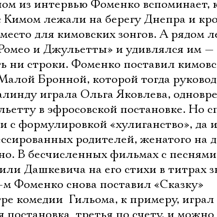
дном из интервью Фоменко вспоминает, 
с Кимом лежали на берегу Днепра и кр
место для кимовских зонгов. А рядом 
Ромео и Джульетты» и удивлялся им —
ть ни строки. Фоменко поставил кимов
 Малой Бронной, которой тогда руково
алинду играла Ольга Яковлева, одновр
ьетту в эфросовской постановке. Но с
и с формулировкой «хулиганство», да и
ессированных родителей, женатого на 
но. В бесчисленных фильмах с песнями
или Дашкевича на его стихи в титрах 
-м Фоменко снова поставил «Сказку»
ре комедии  Гильома, к примеру, играл
постановка  третья по счету, и можно