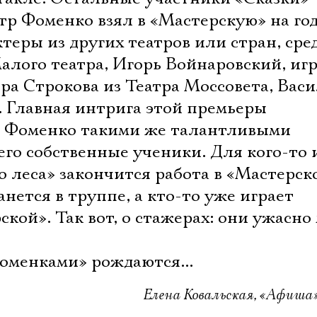
р Фоменко взял в «Мастерскую» на год
еры из других театров или стран, сре
алого театра, Игорь Войнаровский, иг
ера Строкова из Театра Моссовета, Вас
Электропочта
 Главная интрига этой премьеры 
ы Фоменко такими же талантливыми
Имя
его собственные ученики. Для кого-то 
 леса» закончится работа в «Мастерск
анется в труппе, а кто-то уже играет
ской». Так вот, о стажерах: они ужасно
Ознакомиться
фоменками» рождаются...
Елена Ковальская, «Афиша»,