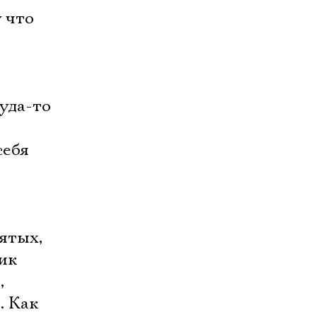
 что
уда-то
себя
ятых,
ник
,
. Как