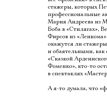
стажеры, которых Пет
профессиональные акт
Мария Андреева из М
Боба в «Стилягах», В
Фирсов из «Ленкома».
окажутся ли стажер
и обаятельными, как 
«Сказкой Арденнского
Фоменко», кто-то ост
в спектаклях «Мастер
А я-то думала, что «