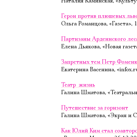
Наталия Каминская, «Культу
Герои против плюшевых льв
Ольга Романцова, «Газета», 
Партизаны Арденнского лес
Елена Дьякова, «Новая газет
Запретных тем Петр Фоменк
Екатерина Васенина, «infox.r
Театр  жизнь
Галина Шматова, «Театральн
Путешествие за горизонт
Галина Шматова, «Экран и С
Как Юлий Ким стал соавтор