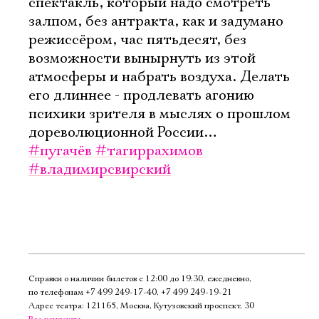
спектакль, который надо смотреть
залпом, без антракта, как и задумано
режиссёром, час пятьдесят, без
возможности вынырнуть из этой
атмосферы и набрать воздуха. Делать
его длиннее - продлевать агонию
психики зрителя в мыслях о прошлом
дореволюционной России…
#пугачёв
#тагиррахимов
#владимирсвирский
Справки о наличии билетов с 12:00 до 19:30, ежедневно,
по телефонам
+7 499 249‑17‑40
,
+7 499 249‑19‑21
Адрес театра: 121165, Москва, Кутузовский проспект, 30